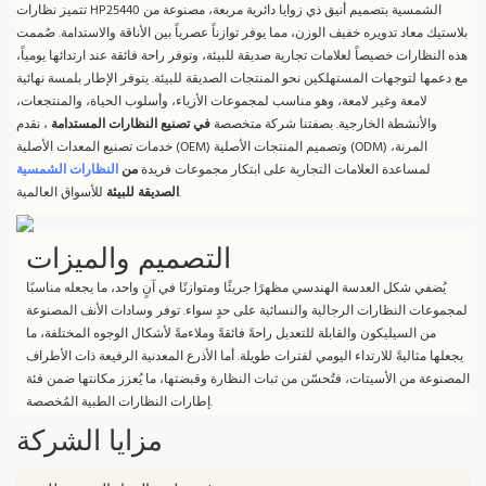
تتميز نظارات HP25440 الشمسية بتصميم أنيق ذي زوايا دائرية مربعة، مصنوعة من
بلاستيك معاد تدويره خفيف الوزن، مما يوفر توازناً عصرياً بين الأناقة والاستدامة. صُممت
هذه النظارات خصيصاً لعلامات تجارية صديقة للبيئة، وتوفر راحة فائقة عند ارتدائها يومياً،
مع دعمها لتوجهات المستهلكين نحو المنتجات الصديقة للبيئة. يتوفر الإطار بلمسة نهائية
لامعة وغير لامعة، وهو مناسب لمجموعات الأزياء، وأسلوب الحياة، والمنتجعات،
والأنشطة الخارجية. بصفتنا شركة متخصصة
في تصنيع النظارات المستدامة
، نقدم
خدمات تصنيع المعدات الأصلية (OEM) وتصميم المنتجات الأصلية (ODM) المرنة،
لمساعدة العلامات التجارية على ابتكار مجموعات فريدة
من
النظارات الشمسية
للأسواق العالمية.
الصديقة للبيئة
التصميم والميزات
يُضفي شكل العدسة الهندسي مظهرًا جريئًا ومتوازنًا في آنٍ واحد، ما يجعله مناسبًا
لمجموعات النظارات الرجالية والنسائية على حدٍ سواء. توفر وسادات الأنف المصنوعة
من السيليكون والقابلة للتعديل راحةً فائقةً وملاءمةً لأشكال الوجوه المختلفة، ما
يجعلها مثاليةً للارتداء اليومي لفترات طويلة. أما الأذرع المعدنية الرفيعة ذات الأطراف
المصنوعة من الأسيتات، فتُحسّن من ثبات النظارة وقبضتها، ما يُعزز مكانتها ضمن فئة
إطارات النظارات الطبية المُخصصة.
مزايا الشركة