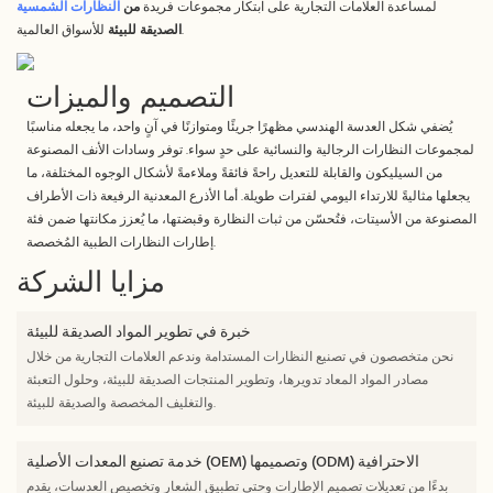
لمساعدة العلامات التجارية على ابتكار مجموعات فريدة
من
النظارات الشمسية
للأسواق العالمية.
الصديقة للبيئة
التصميم والميزات
يُضفي شكل العدسة الهندسي مظهرًا جريئًا ومتوازنًا في آنٍ واحد، ما يجعله مناسبًا
لمجموعات النظارات الرجالية والنسائية على حدٍ سواء. توفر وسادات الأنف المصنوعة
من السيليكون والقابلة للتعديل راحةً فائقةً وملاءمةً لأشكال الوجوه المختلفة، ما
يجعلها مثاليةً للارتداء اليومي لفترات طويلة. أما الأذرع المعدنية الرفيعة ذات الأطراف
المصنوعة من الأسيتات، فتُحسّن من ثبات النظارة وقبضتها، ما يُعزز مكانتها ضمن فئة
إطارات النظارات الطبية المُخصصة.
مزايا الشركة
خبرة في تطوير المواد الصديقة للبيئة
نحن متخصصون في تصنيع النظارات المستدامة وندعم العلامات التجارية من خلال
مصادر المواد المعاد تدويرها، وتطوير المنتجات الصديقة للبيئة، وحلول التعبئة
والتغليف المخصصة والصديقة للبيئة.
خدمة تصنيع المعدات الأصلية (OEM) وتصميمها (ODM) الاحترافية
بدءًا من تعديلات تصميم الإطارات وحتى تطبيق الشعار وتخصيص العدسات، يقدم