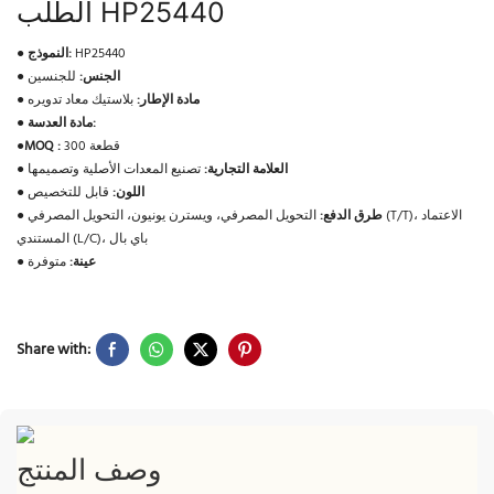
الطلب HP25440
HP25440
النموذج:
●
الجنس:
للجنسين
●
مادة الإطار:
بلاستيك معاد تدويره
●
مادة العدسة:
●
300 قطعة
MOQ :
●
العلامة التجارية:
تصنيع المعدات الأصلية وتصميمها
●
اللون:
قابل للتخصيص
●
طرق الدفع:
التحويل المصرفي، ويسترن يونيون، التحويل المصرفي (T/T)، الاعتماد
●
المستندي (L/C)، باي بال
عينة:
متوفرة
●
Share with:
وصف المنتج