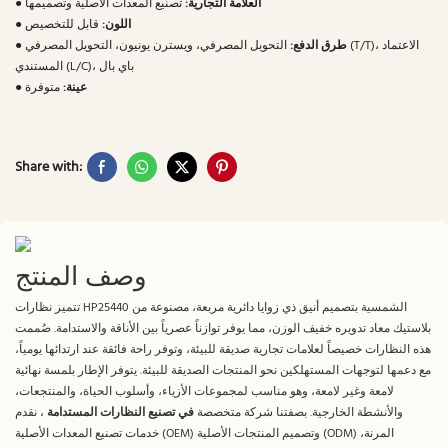
العلامة التجارية:
تصنيع المعدات الأصلية وتصميمها
●
اللون:
قابل للتخصيص
●
طرق الدفع:
التحويل المصرفي، ويسترن يونيون، التحويل المصرفي (T/T)، الاعتماد
●
المستندي (L/C)، باي بال
عينة:
متوفرة
●
Share with:
وصف المنتج
تتميز نظارات HP25440 الشمسية بتصميم أنيق ذي زوايا دائرية مربعة، مصنوعة من
بلاستيك معاد تدويره خفيف الوزن، مما يوفر توازناً عصرياً بين الأناقة والاستدامة. صُممت
هذه النظارات خصيصاً لعلامات تجارية صديقة للبيئة، وتوفر راحة فائقة عند ارتدائها يومياً،
مع دعمها لتوجهات المستهلكين نحو المنتجات الصديقة للبيئة. يتوفر الإطار بلمسة نهائية
لامعة وغير لامعة، وهو مناسب لمجموعات الأزياء، وأسلوب الحياة، والمنتجعات،
والأنشطة الخارجية. بصفتنا شركة متخصصة
في تصنيع النظارات المستدامة
، نقدم
خدمات تصنيع المعدات الأصلية (OEM) وتصميم المنتجات الأصلية (ODM) المرنة،