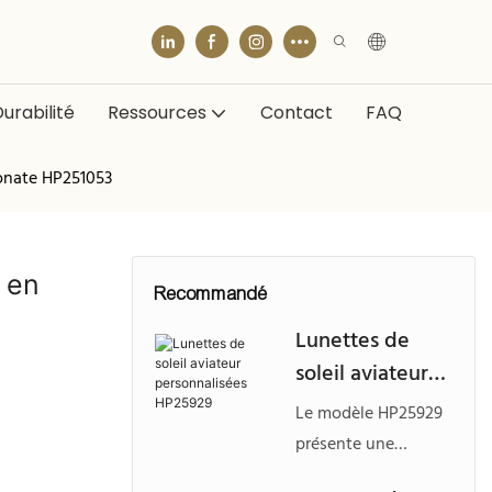
urabilité
Ressources
Contact
FAQ
bonate HP251053
s en
Recommandé
Lunettes de
soleil aviateur
personnalisées
Le modèle HP25929
HP25929
présente une
monture audacieuse