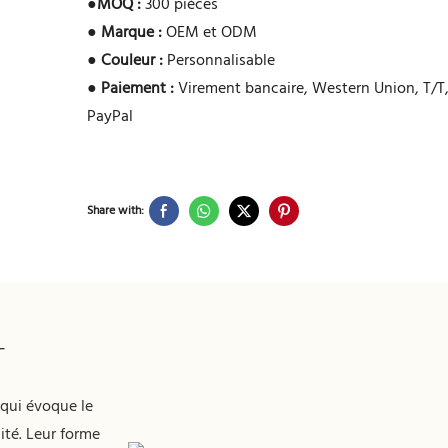
●
MOQ :
300 pièces
●
Marque :
OEM et ODM
●
Couleur :
Personnalisable
●
Paiement :
Virement bancaire, Western Union, T/T,
PayPal
Share with:
T
 qui évoque le
té. Leur forme