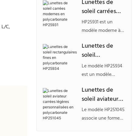
Lunettes de
inspirée des lunettes
soleil carrées
d'aviateur, fabriquée
modernes en
en polycarbonate
HP25931 est un
 L/C,
polycarbonate
durable, conçue
modèle moderne à
HP25931
pour les marques
monture carrée
Lunettes de
cherchant à
fabriqué en
soleil
développer des
polycarbonate léger,
lunettes de soleil
rectangulaires
idéal pour les
Le modèle HP25934
personnalisées en
fines en
marques
est un modèle
polycarbonate qui
polycarbonate
recherchant des
rectangulaire
se démarquent par
Lunettes de
lunettes en
HP25934
élégant et
leur forte identité de
soleil aviateur
polycarbonate
minimaliste fabriqué
mode.
personnalisées avec
carrées légères
en polycarbonate
Le modèle HP251045
un style épuré et
personnalisées
léger, idéal pour les
associe une forme
polyvalent.
en
marques
aviateur carrée
recherchant des
polycarbonate
audacieuse à une