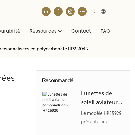
urabilité
Ressources
Contact
FAQ
s personnalisées en polycarbonate HP251045
rrées
Recommandé
Lunettes de
soleil aviateur
personnalisées
Le modèle HP25929
HP25929
présente une
monture audacieuse