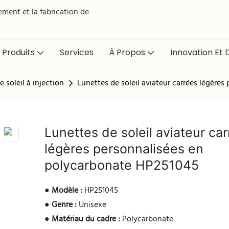
ment et la fabrication de
Produits
Services
À Propos
Innovation Et D
 soleil à injection
Lunettes de soleil aviateur carrées légère
Lunettes de soleil aviateur ca
légères personnalisées en
polycarbonate HP251045
●
Modèle :
HP251045
●
Genre :
Unisexe
●
Matériau du cadre :
Polycarbonate