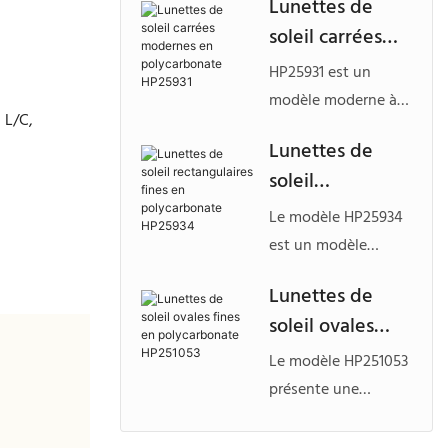
Lunettes de
inspirée des lunettes
soleil carrées
d'aviateur, fabriquée
modernes en
en polycarbonate
HP25931 est un
polycarbonate
durable, conçue
modèle moderne à
 L/C,
HP25931
pour les marques
monture carrée
Lunettes de
cherchant à
fabriqué en
soleil
développer des
polycarbonate léger,
lunettes de soleil
rectangulaires
idéal pour les
Le modèle HP25934
personnalisées en
fines en
marques
est un modèle
polycarbonate qui
polycarbonate
recherchant des
rectangulaire
se démarquent par
Lunettes de
lunettes en
HP25934
élégant et
leur forte identité de
soleil ovales
polycarbonate
minimaliste fabriqué
mode.
personnalisées avec
fines en
en polycarbonate
Le modèle HP251053
un style épuré et
polycarbonate
léger, idéal pour les
présente une
polyvalent.
HP251053
marques
silhouette ovale
recherchant des
élégante au profil