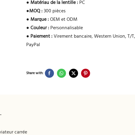
●
Matériau de la lentille :
PC
●
MOQ :
300 pièces
●
Marque :
OEM et ODM
●
Couleur :
Personnalisable
●
Paiement :
Virement bancaire, Western Union, T/T,
PayPal
Share with:
T
viateur carrée