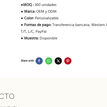
●
MOQ :
300 unidades
●
Marca:
OEM y ODM
●
Color:
Personalizable
●
Formas de pago:
Transferencia bancaria, Western 
T/T, L/C, PayPal
●
Muestra:
Disponible
Share with:
UCTO