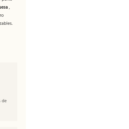
uesa
,
ro
zables.
s de