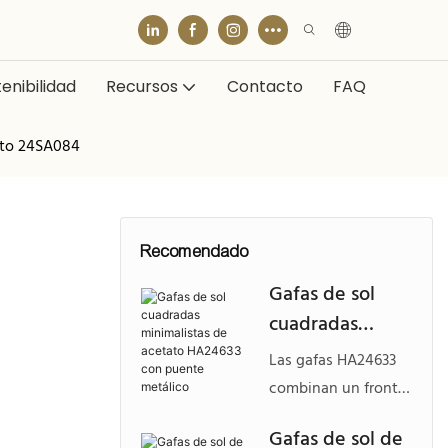
enibilidad
Recursos
Contacto
FAQ
tato 24SA084
Recomendado
Gafas de sol
cuadradas
minimalistas de
Las gafas HA24633
acetato
combinan un frontal
HA24633 con
cuadrado de acetato
Gafas de sol de
puente metálico
con un puente