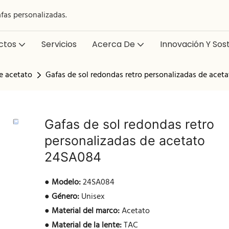
afas personalizadas.
ctos
Servicios
Acerca De
Innovación Y Sost
e acetato
Gafas de sol redondas retro personalizadas de ace
Gafas de sol redondas retro
personalizadas de acetato
24SA084
●
Modelo:
24SA084
●
Género:
Unisex
●
Material del marco:
Acetato
●
Material de la lente:
TAC