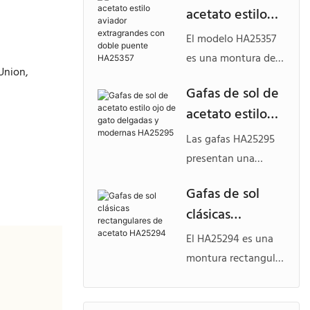
acetato estilo
metálico refinado y
aviador
patillas finas,
El modelo HA25357
extragrandes
ofreciendo un
es una montura de
Union,
con doble
aspecto ligero pero
acetato extragrande
Gafas de sol de
sofisticado.
puente HA25357
estilo aviador con
acetato estilo
Diseñadas para
un llamativo puente
marcas que buscan
ojo de gato
doble y marcadas
Las gafas HA25295
gafas de sol de
delgadas y
líneas geométricas.
presentan una
acetato modernas y
modernas
Diseñada para
silueta de ojo de
personalizadas con
Gafas de sol
marcas que buscan
HA25295
gato definida con
una estética
clásicas
gafas de sol de
una montura de
minimalista.
acetato
rectangulares
acetato delgada y
El HA25294 es una
personalizadas y
de acetato
esculpida, que les
montura rectangular
con personalidad,
HA25294
confiere un estilo
de acetato de líneas
con un toque
atrevido y
limpias, diseñada