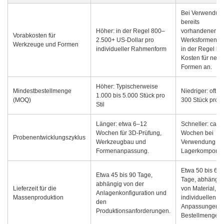
Bei Verwendun
bereits
Höher: in der Regel 800–
vorhandener
Vorabkosten für
2.500+ US-Dollar pro
Werksformen fa
Werkzeuge und Formen
individueller Rahmenform
in der Regel ke
Kosten für neue
Formen an.
Höher: Typischerweise
Mindestbestellmenge
Niedriger: oft 1
1.000 bis 5.000 Stück pro
(MOQ)
300 Stück pro St
Stil
Länger: etwa 6–12
Schneller: ca. 
Wochen für 3D-Prüfung,
Wochen bei
Probenentwicklungszyklus
Werkzeugbau und
Verwendung vo
Formenanpassung.
Lagerkompone
Etwa 50 bis 60
Etwa 45 bis 90 Tage,
Tage, abhängig
abhängig von der
Lieferzeit für die
von Material,
Anlagenkonfiguration und
Massenproduktion
individuellen
den
Anpassungen 
Produktionsanforderungen.
Bestellmenge.