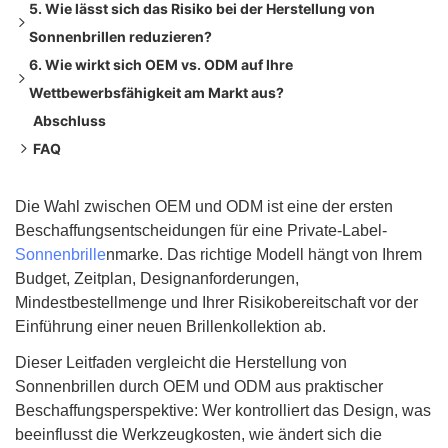
5. Wie lässt sich das Risiko bei der Herstellung von
Der ODM-Kompromisse
Die etablierte Modemarke und Brillenkette
Sonnenbrillen reduzieren?
Praktische Empfehlung
DTC-, Mode- und Marktplatzmarken
6. Wie wirkt sich OEM vs. ODM auf Ihre
Schritt 1: Klärung der Eigentumsverhältnisse des
Wettbewerbsfähigkeit am Markt aus?
Schimmelpilzes
Abschluss
Schritt 2: Überprüfung der Konformitätsunterstützung
Maximierung des ROI durch proprietäre Formen (OEM)
FAQ
Beschleunigung des Kapitalumschlags durch Trendfolgen
Schritt 3: Führen Sie eine risikoarme Beispielcharge durch
1. Wie hoch ist Ihre Mindestbestellmenge für individuell
(ODM)
angefertigte Sonnenbrillen?
Die Wahl zwischen OEM und ODM ist eine der ersten
Beschaffungsentscheidungen für eine Private-Label-
2. Kann ich bei einer ODM-Bestellung die Rahmenfarbe
Sonnenbrille
nmarke. Das richtige Modell hängt von Ihrem
oder die Linsenart ändern?
Budget, Zeitplan, Designanforderungen,
3. Wem gehört die physische Form, wenn ich für OEM-
Mindestbestellmenge und Ihrer Risikobereitschaft vor der
Werkzeuge bezahle?
Einführung einer neuen Brillenkollektion ab.
4. Wie kann ich sicherstellen, dass die Sonnenbrille den US-
Dieser Leitfaden vergleicht die Herstellung von
amerikanischen FDA- oder den europäischen CE-Standards
Sonnenbrillen durch OEM und ODM aus praktischer
entspricht?
Beschaffungsperspektive: Wer kontrolliert das Design, was
5. Ist die Qualität von ODM-Brillen geringer als die von
beeinflusst die Werkzeugkosten, wie ändert sich die