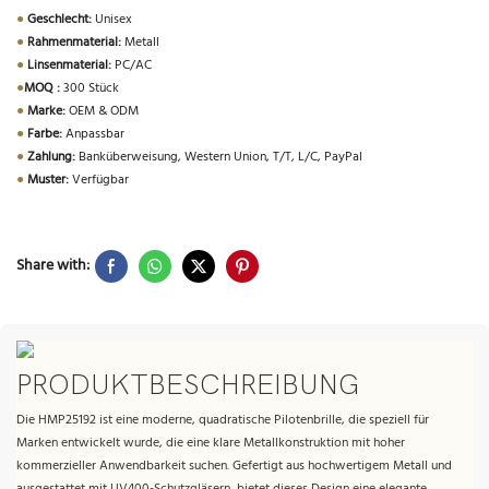
●
Geschlecht:
Unisex
●
Rahmenmaterial:
Metall
●
Linsenmaterial:
PC/AC
●
MOQ :
300 Stück
●
Marke:
OEM & ODM
●
Farbe:
Anpassbar
●
Zahlung:
Banküberweisung, Western Union, T/T, L/C, PayPal
●
Muster:
Verfügbar
Share with:
PRODUKTBESCHREIBUNG
Die HMP25192 ist eine moderne, quadratische Pilotenbrille, die speziell für
Marken entwickelt wurde, die eine klare Metallkonstruktion mit hoher
kommerzieller Anwendbarkeit suchen. Gefertigt aus hochwertigem Metall und
ausgestattet mit UV400-Schutzgläsern, bietet dieses Design eine elegante