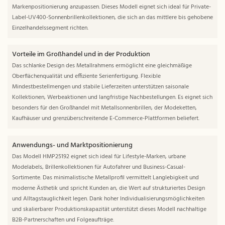
Markenpositionierung anzupassen. Dieses Modell eignet sich ideal für Private-
Label-UV400-Sonnenbrillenkollektionen, die sich an das mittlere bis gehobene
Einzelhandelssegment richten.
Vorteile im Großhandel und in der Produktion
Das schlanke Design des Metallrahmens ermöglicht eine gleichmäßige
Oberflächenqualität und effiziente Serienfertigung. Flexible
Mindestbestellmengen und stabile Lieferzeiten unterstützen saisonale
Kollektionen, Werbeaktionen und langfristige Nachbestellungen. Es eignet sich
besonders für den Großhandel mit Metallsonnenbrillen, der Modeketten,
Kaufhäuser und grenzüberschreitende E-Commerce-Plattformen beliefert.
Anwendungs- und Marktpositionierung
Das Modell HMP25192 eignet sich ideal für Lifestyle-Marken, urbane
Modelabels, Brillenkollektionen für Autofahrer und Business-Casual-
Sortimente. Das minimalistische Metallprofil vermittelt Langlebigkeit und
moderne Ästhetik und spricht Kunden an, die Wert auf strukturiertes Design
und Alltagstauglichkeit legen. Dank hoher Individualisierungsmöglichkeiten
und skalierbarer Produktionskapazität unterstützt dieses Modell nachhaltige
B2B-Partnerschaften und Folgeaufträge.