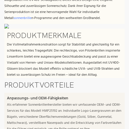
Silhouette und zuverlässigen Sonnenschutz. Dank ihrer Eignung für die
Serienproduktion ist sie eine hervorragende Wahl für individuelle
Metall
sonnenbrille
n-Programme und den weltweiten Großhandel.
PRODUKTMERKMALE
Die Vollmetallrahmenkonstruktion sorgt für Stabilität und gleichzeitig für ein
schlankes, leichtes Tragegefühl. Die rechteckige, von Pilotenbrillen inspirierte
Linsenform bietet eine ausgewogene Gesichtsabdeckung und passt zu einer
Vielzahl von Herren- und Unisex-Modekollektionen. Ausgestattet mit UV400-
Gläsern blockiert das Modell effektiv schädliche UVA- und UVB-Strahlen und
bietet so zuverlässigen Schutz im Freien – ideal für den Alltag.
PRODUKTVORTEILE
Anpassungs- und OEM-Fähigkeiten
Als erfahrener Sonnenbrillenhersteller bieten wir umfassende OEM- und ODM-
Services für das Modell HMP25192 an. Individuelle Logo-Lasergravuren an den
Bügeln, verschiedene Oberflächenveredelungen (Gold, Silber, Gunmetal,
Mattschwarz), verstellbare Nasenpads und die Entwicklung von Farbverläufen