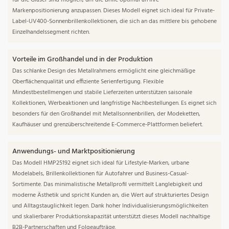
für die Gläser sind möglich, um die Brille optimal an Ihre
Markenpositionierung anzupassen. Dieses Modell eignet sich ideal für Private-
Label-UV400-Sonnenbrillenkollektionen, die sich an das mittlere bis gehobene
Einzelhandelssegment richten.
Vorteile im Großhandel und in der Produktion
Das schlanke Design des Metallrahmens ermöglicht eine gleichmäßige
Oberflächenqualität und effiziente Serienfertigung. Flexible
Mindestbestellmengen und stabile Lieferzeiten unterstützen saisonale
Kollektionen, Werbeaktionen und langfristige Nachbestellungen. Es eignet sich
besonders für den Großhandel mit Metallsonnenbrillen, der Modeketten,
Kaufhäuser und grenzüberschreitende E-Commerce-Plattformen beliefert.
Anwendungs- und Marktpositionierung
Das Modell HMP25192 eignet sich ideal für Lifestyle-Marken, urbane
Modelabels, Brillenkollektionen für Autofahrer und Business-Casual-
Sortimente. Das minimalistische Metallprofil vermittelt Langlebigkeit und
moderne Ästhetik und spricht Kunden an, die Wert auf strukturiertes Design
und Alltagstauglichkeit legen. Dank hoher Individualisierungsmöglichkeiten
und skalierbarer Produktionskapazität unterstützt dieses Modell nachhaltige
B2B-Partnerschaften und Folgeaufträge.