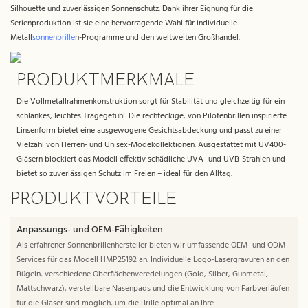
Silhouette und zuverlässigen Sonnenschutz. Dank ihrer Eignung für die
Serienproduktion ist sie eine hervorragende Wahl für individuelle
Metall
sonnenbrille
n-Programme und den weltweiten Großhandel.
PRODUKTMERKMALE
Die Vollmetallrahmenkonstruktion sorgt für Stabilität und gleichzeitig für ein
schlankes, leichtes Tragegefühl. Die rechteckige, von Pilotenbrillen inspirierte
Linsenform bietet eine ausgewogene Gesichtsabdeckung und passt zu einer
Vielzahl von Herren- und Unisex-Modekollektionen. Ausgestattet mit UV400-
Gläsern blockiert das Modell effektiv schädliche UVA- und UVB-Strahlen und
bietet so zuverlässigen Schutz im Freien – ideal für den Alltag.
PRODUKTVORTEILE
Anpassungs- und OEM-Fähigkeiten
Als erfahrener Sonnenbrillenhersteller bieten wir umfassende OEM- und ODM-
Services für das Modell HMP25192 an. Individuelle Logo-Lasergravuren an den
Bügeln, verschiedene Oberflächenveredelungen (Gold, Silber, Gunmetal,
Mattschwarz), verstellbare Nasenpads und die Entwicklung von Farbverläufen
für die Gläser sind möglich, um die Brille optimal an Ihre