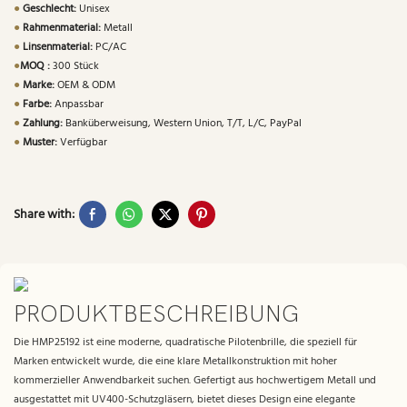
●
Geschlecht:
Unisex
●
Rahmenmaterial:
Metall
●
Linsenmaterial:
PC/AC
●
MOQ :
300 Stück
●
Marke:
OEM & ODM
●
Farbe:
Anpassbar
●
Zahlung:
Banküberweisung, Western Union, T/T, L/C, PayPal
●
Muster:
Verfügbar
Share with:
PRODUKTBESCHREIBUNG
Die HMP25192 ist eine moderne, quadratische Pilotenbrille, die speziell für
Marken entwickelt wurde, die eine klare Metallkonstruktion mit hoher
kommerzieller Anwendbarkeit suchen. Gefertigt aus hochwertigem Metall und
ausgestattet mit UV400-Schutzgläsern, bietet dieses Design eine elegante