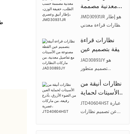
معدنية مصممة
بتصميم أمامي محكم،
حسب الطلب،
وهيكل خفيف الوزن،
JMD30931JR هو إطار
طر
خفيفة الوزن،
وخيارات ألوان قابلة
نظارات قراءة معدني
بإطار أنيق
للتخصيص لمجموعات
أنيق مصمم للنساء
نظارات قراءة
النظارات ذات
وعصري،
العصريات، ويتميز
أنيقة بتصميم عين
العلامات التجارية
JMD30931JR
بشكل دائري خفيف
الخاصة المتميزة.
القطة مصنوعة
الوزن، وتشطيبات
JAD30893JY هو
من الأسيتات مع
ألوان أنيقة، وتفاصيل
تصميم متطور
تفاصيل معدنية،
قابلة للتخصيص
لنظارات القراءة
نظارات أنيقة من
لمجموعات النظارات
من ماركات
المصنوعة من
الأسيتات لحماية
ذات العلامات التجارية
النظارات
الأسيتات، يتميز
الخاصة.
العين من الضوء
بتصميم أنثوي على
JAD30893JY
JTD40604HST عبارة
الأزرق، بأذرع
شكل عين القطة،
عن تصميم نظارات
رفيعة، من
ولمسات معدنية
خفيفة الوزن مصنوعة
زخرفية، ومجموعات
ماركات عصرية،
من الأسيتات لحماية