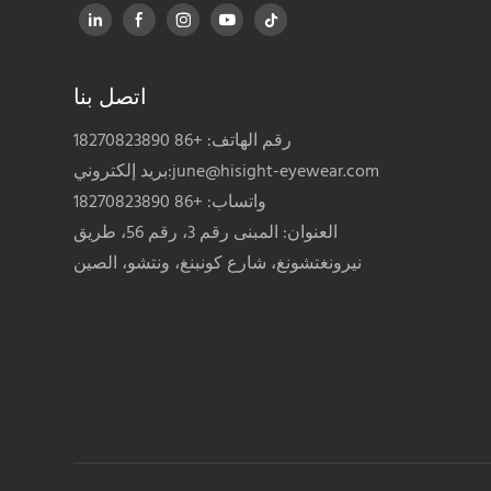
اتصل بنا
رقم الهاتف: +86 18270823890
june@hisight-eyewear.com
بريد إلكتروني:
واتساب: +86 18270823890
العنوان: المبنى رقم 3، رقم 56، طريق
نيرونغتشونغ، شارع كونبنغ، ونتشو، الصين