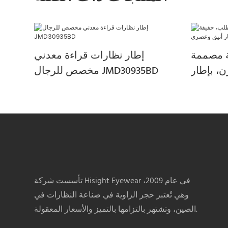
ة مصممة
إطار نظارات قراءة معدني
، بإطار
مخصص للرجال JMD30935BD
تأسست شركة Hisight Eyewear في عام 2009،
وهي تُعتبر حجر الزاوية في صناعة النظارات في
الصين، وتشتهر بالتزامها بالتميز والأسعار المعقولة.