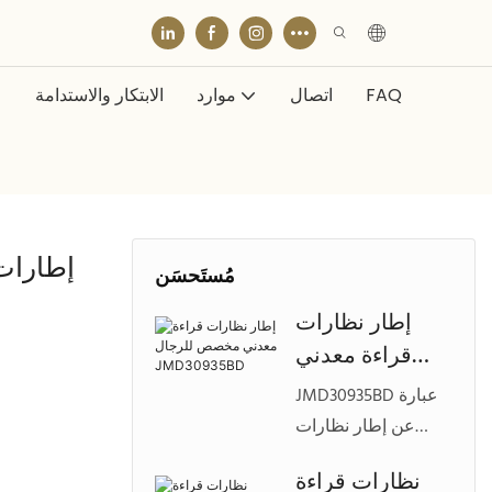
FAQ
اتصال
موارد
الابتكار والاستدامة
إطارات 
مُستَحسَن
إطار نظارات
قراءة معدني
مخصص للرجال
JMD30935BD عبارة
JMD30935BD
عن إطار نظارات
قراءة معدني أنيق
نظارات قراءة
بنصف حافة، يتميز