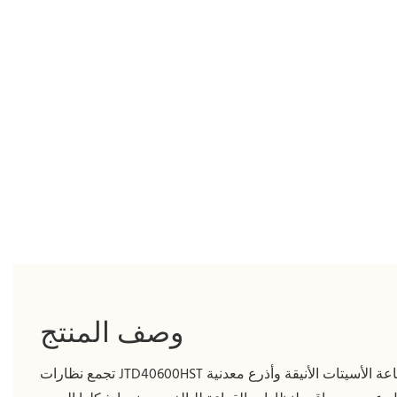
وصف المنتج
تجمع نظارات JTD40600HST بين براعة صناعة الأسيتات الأنيقة وأذرع معدنية