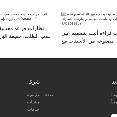
نظارات قراءة معدني
 قراءة أنيقة بتصميم عين
حسب الطلب، خفيفة الوزن
 مصنوعة من الأسيتات مع
أنيق وعصري، JMD30931JR
اصيل معدنية، من ماركات
النظارات JAD30893JY
نا
شركة
نا
الصفحة الرئيسية
منتجات
خدمات