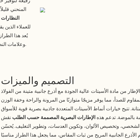
رفيعة لتوفير ح
المنحني قليلا
النظارات
ب
للعملاء الذين يق
يُعد هذا الطرا
وعلامات النظارات العصرية التي تسعى إلى تطوير منتجات فاخرة ومخصصة.
التصميم والميزات
الإطار من مادة الأسيتات عالية الجودة مع أذرع جانبية متينة من الفولاذ
مقاوم للصدأ، مما يوفر مزيجًا متوازنًا من المرونة والراحة وخفة الوزن
تانة. تتيح خيارات أنماط الأسيتات المتعددة جاذبية بصرية قوية للأسواق
مة بالموضة. تدعم هذه
الإطارات البصرية المصممة حسب الطلب
نقش
لشخصي، وتخصيص الألوان، وتكوين العدسات، وتطوير التغليف. يُحسّن
الأذرع الجانبية المريح من ثبات المقاس، مما يجعل هذا الطراز مناسبًا