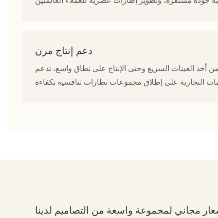
دعم إنتاج مرن
أخذ العينات السريع وحتى الإنتاج على نطاق واسع، تدعم Hisight حلول الحد الأدنى المرن لكمية الطلب، وأوقات التسليم