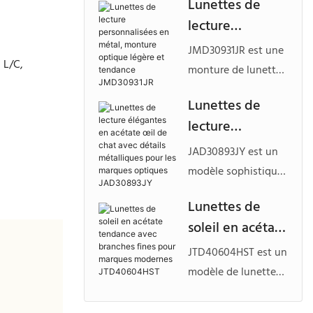
Lunettes de
lecture homme
élégante en métal
lecture
JMD30935BD
semi-cerclée, dotée
personnalisées
d'un design avant
JMD30931JR est une
 L/C,
en métal,
texturé, d'une
monture de lunettes
monture
construction légère
de lecture en métal
Lunettes de
et d'options de
optique légère
à la mode, conçue
lecture
couleurs
et tendance
pour les femmes
personnalisables
élégantes en
modernes, avec une
JMD30931JR
JAD30893JY est un
pour les collections
acétate œil de
forme ronde légère,
modèle sophistiqué
optiques haut de
chat avec
des finitions de
de lunettes de
gamme de marques
Lunettes de
couleur élégantes et
détails
lecture en acétate,
privées.
soleil en acétate
des détails
métalliques
doté d'un style œil-
personnalisables
tendance avec
de-chat féminin,
pour les
JTD40604HST est un
pour les collections
branches fines
d'accents
marques
modèle de lunettes
optiques de marque
pour marques
métalliques
légères en acétate
optiques
privée.
décoratifs et de
modernes
contre la lumière