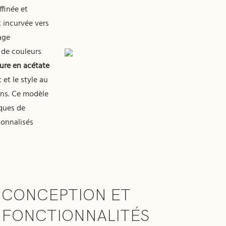
ffinée et
 incurvée vers
age
 de couleurs
ture en acétate
 et le style au
rans. Ce modèle
rques de
sonnalisés
CONCEPTION ET
FONCTIONNALITÉS