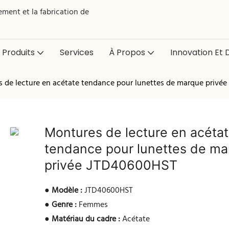
ment et la fabrication de
Produits
Services
À Propos
Innovation Et D
 de lecture en acétate tendance pour lunettes de marque privé
Montures de lecture en acéta
tendance pour lunettes de m
privée JTD40600HST
●
Modèle :
JTD40600HST
●
Genre :
Femmes
●
Matériau du cadre :
Acétate