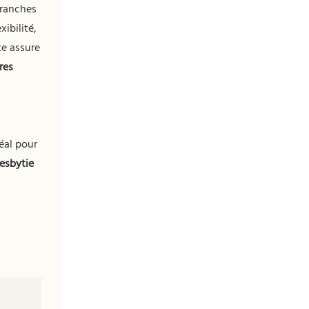
branches
xibilité,
te assure
res
éal pour
resbytie