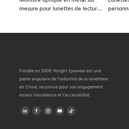
Monture optique en métal sur
Lunettes
mesure pour lunettes de lecture
personna
homme JMD30935BD
monture
tendanc
Fondée en 2009, Hisight Eyewear est une
pierre angulaire de l'industrie de la lunetterie
en Chine, reconnue pour son engagement
envers l'excellence et l'accessibilité.