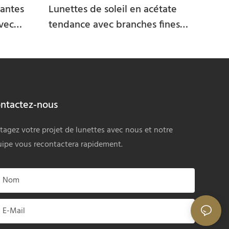
gantes
Lunettes de soleil en acétate
avec
tendance avec branches fines
 les
pour marques modernes
0893JY
JTD40604HST
ntactez-nous
tagez votre projet de lunettes avec nous et notre
ipe vous recontactera rapidement.
Nom
E-Mail