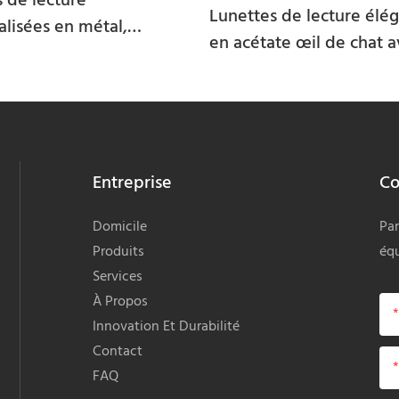
 de lecture
Lunettes de lecture élé
lisées en métal,
en acétate œil de chat 
 optique légère et
détails métalliques pour
e JMD30931JR
marques optiques JAD3
Entreprise
Co
Domicile
Par
Produits
équ
Services
À Propos
Innovation Et Durabilité
Contact
FAQ