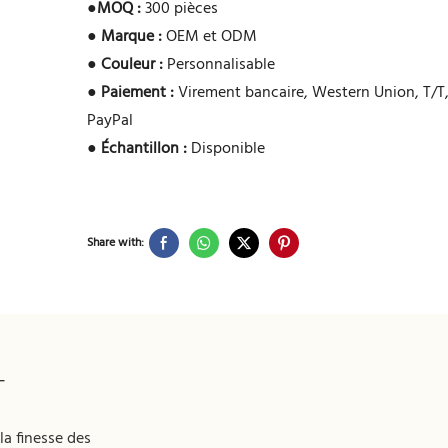
●
MOQ :
300 pièces
●
Marque :
OEM et ODM
●
Couleur :
Personnalisable
●
Paiement :
Virement bancaire, Western Union, T/T,
PayPal
●
Échantillon :
Disponible
Share with:
T
la finesse des