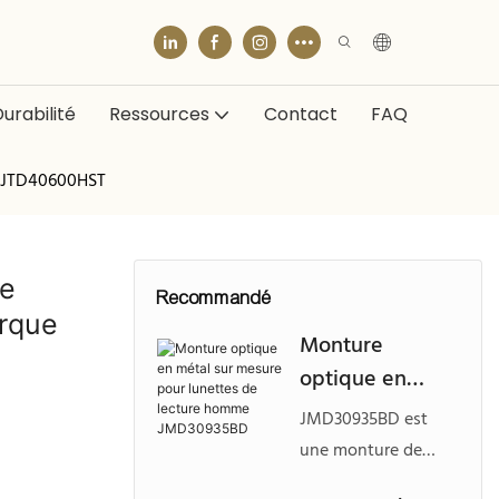
urabilité
Ressources
Contact
FAQ
e JTD40600HST
te
Recommandé
arque
Monture
optique en
métal sur
JMD30935BD est
mesure pour
une monture de
lunettes de
lunettes de lecture