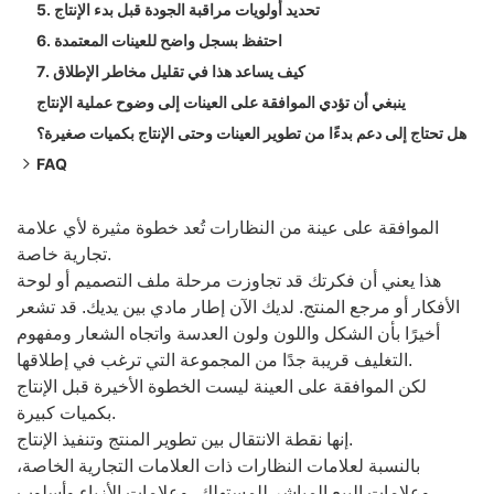
5. تحديد أولويات مراقبة الجودة قبل بدء الإنتاج
6. احتفظ بسجل واضح للعينات المعتمدة
7. كيف يساعد هذا في تقليل مخاطر الإطلاق
ينبغي أن تؤدي الموافقة على العينات إلى وضوح عملية الإنتاج
هل تحتاج إلى دعم بدءًا من تطوير العينات وحتى الإنتاج بكميات صغيرة؟
FAQ
ما هي الموافقة على عينات النظارات؟
لماذا تعتبر الموافقة على العينات مهمة لعلامات النظارات التجارية
الموافقة على عينة من النظارات تُعد خطوة مثيرة لأي علامة
تجارية خاصة.
الخاصة؟
هذا يعني أن فكرتك قد تجاوزت مرحلة ملف التصميم أو لوحة
ما الذي يجب على المشترين التحقق منه قبل الموافقة على عينة
الأفكار أو مرجع المنتج. لديك الآن إطار مادي بين يديك. قد تشعر
من النظارات؟
أخيرًا بأن الشكل واللون ولون العدسة واتجاه الشعار ومفهوم
هل تكفي عينة واحدة معتمدة قبل الإنتاج بكميات كبيرة؟
التغليف قريبة جدًا من المجموعة التي ترغب في إطلاقها.
هل تدعم شركة Hisight إنتاج النظارات بكميات طلب دنيا مرنة؟
لكن الموافقة على العينة ليست الخطوة الأخيرة قبل الإنتاج
بكميات كبيرة.
إنها نقطة الانتقال بين تطوير المنتج وتنفيذ الإنتاج.
بالنسبة لعلامات النظارات ذات العلامات التجارية الخاصة،
وعلامات البيع المباشر للمستهلك، وعلامات الأزياء وأسلوب