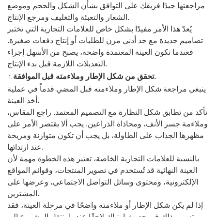
مراجعتها جيدًا فريقك على التوافق بشأن الشكل والحجم وموضع
الشعار والتعبئة والتغليف ومرجع الإنتاج.
يُعدّ هذا الأمر مفيدًا بشكل خاص للعلامات التجارية التي تختبر
تصاميم جديدة مع حد أدنى مرن للطلبات أو إنتاج دفعات صغيرة.
فعندما تكون العينة المعتمدة واضحة، يصبح من الأسهل إجراء
التعديلات اللازمة قبل بدء الإنتاج.
تحقق من شكل الإطار وملاءمته قبل الموافقة.
ينبغي مراجعة شكل الإطار وملاءمته قبل المضي قدماً في عملية
أخذ العينة.
تأكد من تطابق شكل النظارة مع التصميم المعتمد. راجع المقاس،
وملاءمة جسر الأنف، ومحاذاة الذراعين. يجب ألا يقتصر الأمر على
مظهرها الجذاب على الطاولة، بل يجب أن تكون متوازنة ومريحة
عند ارتدائها.
بالنسبة للعلامات التجارية الخاصة، تعتبر هذه الخطوة مهمة لأن
العينة النهائية قد تُستخدم في تصوير المنتجات، وقوائم المواقع
الإلكترونية، ومحتوى وسائل التواصل الاجتماعي، وعرضها على
المشترين.
إذا لم يكن شكل الإطار أو ملاءمته واضحًا في مرحلة العينة، فقد
يتسبب ذلك في حدوث ارتباك لاحقًا عندما ينتقل المشروع إلى