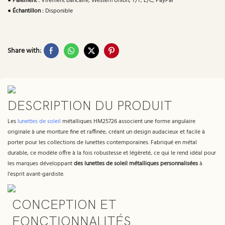
●
Paiement :
Virement bancaire, Western Union, T/T, L/C, PayPal
●
Échantillon :
Disponible
Share with:
DESCRIPTION DU PRODUIT
Les
lunettes de soleil
métalliques HM25726 associent une forme angulaire
originale à une monture fine et raffinée, créant un design audacieux et facile à
porter pour les collections de lunettes contemporaines. Fabriqué en métal
durable, ce modèle offre à la fois robustesse et légèreté, ce qui le rend idéal pour
les marques développant
des lunettes de soleil métalliques personnalisées
à
l'esprit avant-gardiste.
CONCEPTION ET
FONCTIONNALITÉS