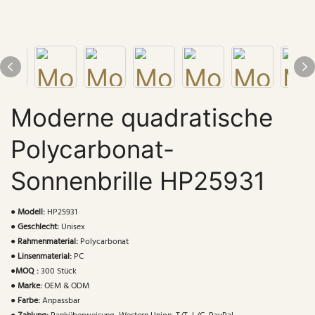
Moderne quadratische
Polycarbonat-
Sonnenbrille HP25931
●
Modell:
HP25931
●
Geschlecht:
Unisex
●
Rahmenmaterial:
Polycarbonat
●
Linsenmaterial:
PC
●
MOQ :
300 Stück
●
Marke:
OEM & ODM
●
Farbe:
Anpassbar