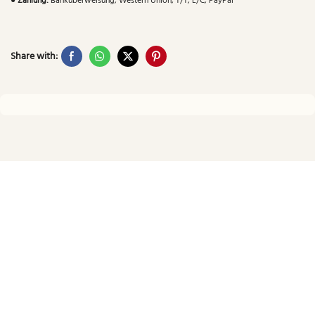
●
Zahlung:
Banküberweisung, Western Union, T/T, L/C, PayPal
Share with: