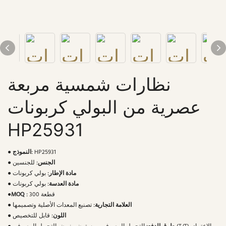
نظارات شمسية مربعة
عصرية من البولي كربونات
HP25931
HP25931
النموذج:
●
الجنس:
للجنسين
●
مادة الإطار:
بولي كربونات
●
مادة العدسة:
بولي كربونات
●
300 قطعة
MOQ :
●
العلامة التجارية:
تصنيع المعدات الأصلية وتصميمها
●
اللون:
قابل للتخصيص
●