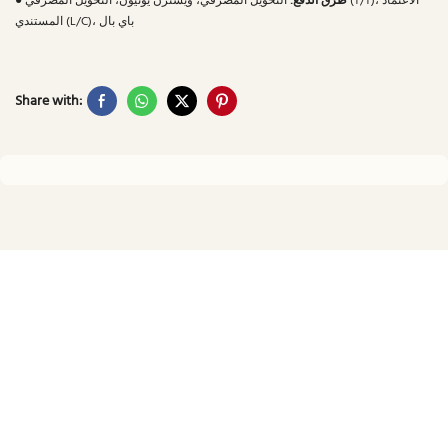
طرق الدفع:
التحويل المصرفي، ويسترن يونيون، التحويل المصرفي (T/T)، الاعتماد
●
المستندي (L/C)، باي بال
Share with: