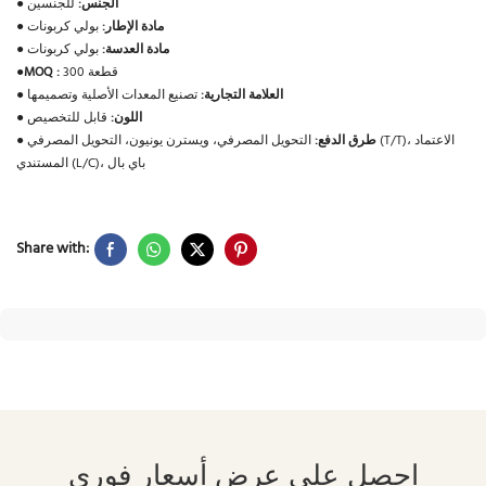
الجنس:
للجنسين
●
مادة الإطار:
بولي كربونات
●
مادة العدسة:
بولي كربونات
●
300 قطعة
MOQ :
●
العلامة التجارية:
تصنيع المعدات الأصلية وتصميمها
●
اللون:
قابل للتخصيص
●
طرق الدفع:
التحويل المصرفي، ويسترن يونيون، التحويل المصرفي (T/T)، الاعتماد
●
المستندي (L/C)، باي بال
Share with:
احصل على عرض أسعار فوري