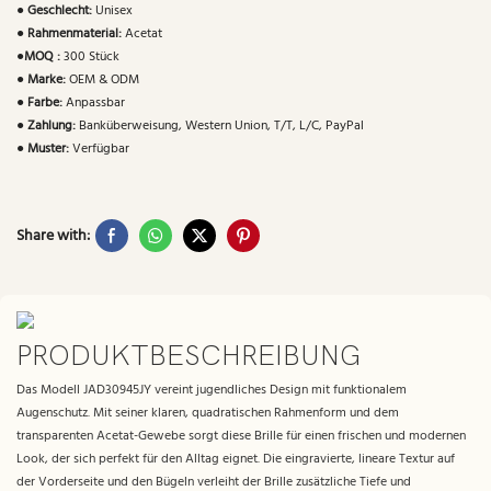
●
Geschlecht:
Unisex
●
Rahmenmaterial:
Acetat
●
MOQ :
300 Stück
●
Marke:
OEM & ODM
●
Farbe:
Anpassbar
●
Zahlung:
Banküberweisung, Western Union, T/T, L/C, PayPal
●
Muster:
Verfügbar
Share with:
PRODUKTBESCHREIBUNG
Das Modell JAD30945JY vereint jugendliches Design mit funktionalem
Augenschutz. Mit seiner klaren, quadratischen Rahmenform und dem
transparenten Acetat-Gewebe sorgt diese Brille für einen frischen und modernen
Look, der sich perfekt für den Alltag eignet. Die eingravierte, lineare Textur auf
der Vorderseite und den Bügeln verleiht der Brille zusätzliche Tiefe und