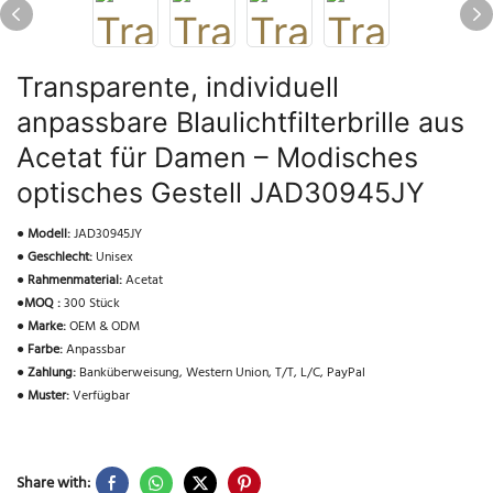
Transparente, individuell
anpassbare Blaulichtfilterbrille aus
Acetat für Damen – Modisches
optisches Gestell JAD30945JY
●
Modell:
JAD30945JY
●
Geschlecht:
Unisex
●
Rahmenmaterial:
Acetat
●
MOQ :
300 Stück
●
Marke:
OEM & ODM
●
Farbe:
Anpassbar
●
Zahlung:
Banküberweisung, Western Union, T/T, L/C, PayPal
●
Muster:
Verfügbar
Share with: