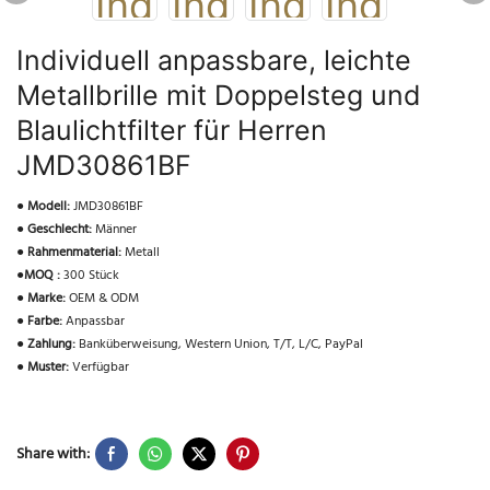
Individuell anpassbare, leichte
Metallbrille mit Doppelsteg und
Blaulichtfilter für Herren
JMD30861BF
●
Modell:
JMD30861BF
●
Geschlecht:
Männer
●
Rahmenmaterial:
Metall
●
MOQ :
300 Stück
●
Marke:
OEM & ODM
●
Farbe:
Anpassbar
●
Zahlung:
Banküberweisung, Western Union, T/T, L/C, PayPal
●
Muster:
Verfügbar
Share with: