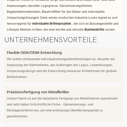
elegante, moderne Silhouette sorgt. Das Modell unterstützt OEM- und ODM-
Anpassungen, darunter Logogravur, Galvanisierungsfarben,
Bügelendenmaterialien, Blaulichtfilter für die Gläser und individuelle
Verpackungslösungen. Dank seines modischen Industrie-Looks eignet es sich
hervorragend für
individuelle Brillenprojekte
, die sich an Büroangestellte und
Lifestyle-Marken richten, die eine leichte und stilvolle
Businessbrille
suchen.
UNTERNEHMENSVORTEILE
Flexible OEM/ODM-Entwicklung
Wir bieten umfassende Individualisierungsdienstleistungen an, darunter die
Anpassung der Rahmenfarbe, das Aufbringen des Logos, Linsenlösungen,
Verpackungsdesign und die Entwicklung exklusiver Kollektionen für globale
Brillenmarken.
Präzisionsfertigung von Metallbrillen
Unsere Fabrik ist auf die detaillierte Fertigung von Metallrahmen spezialisiert
und setzt dabei fortschrittliche Polier-, Galvanisierungs- und
Montageverfahren ein, um eine erstklassige Oberflächenqualität zu
gewährleisten.