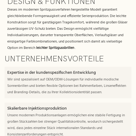
DESIGN & FUNKTIONEN
Dieses im modernen Spritzgussverfahren hergestellte Modell garantiert
gleichbleibende Formgenauigkeit und effiziente Serienproduktion. Die leichte
Konstruktion sorgt für ganztägigen Tragekomfort, während die großen Gläser
zuverlässigen UV-Schutz bieten. Das Design ermöglicht vielfältige
Individualisierungen, darunter transparente Oberflächen, Verlaufsgläser und
einzigartige Farbkombinationen, und positioniert sich damit als vielseitige
Option im Bereich
leichter Spritzgussbrillen
.
UNTERNEHMENSVORTEILE
Expertise in der kundenspezifischen Entwicklung
Wir sind spezialisiert auf OEM/ODM-Lösungen für individuelle modische
Sonnenbrillen und bieten flexible Optionen bei Rahmenfarben, Linseneffekten
und Branding-Details, die zu Ihrer Kollektionsidentität passen.
Skalierbare Injektionsproduktion
Unsere modernen Produktionsanlagen ermöglichen eine stabile Fertigung in
großen Stückzahlen bei strenger Qualitätskontrolle, wodurch sichergestellt
wird, dass jedes einzelne Stück internationalen Standards und
Konsistenzanforderungen entspricht.