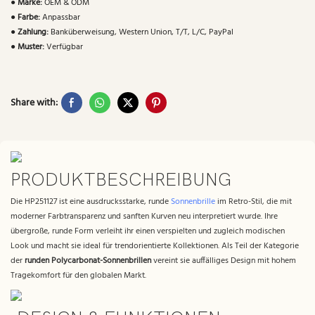
●
Marke:
OEM & ODM
●
Farbe:
Anpassbar
●
Zahlung:
Banküberweisung, Western Union, T/T, L/C, PayPal
●
Muster:
Verfügbar
Share with:
PRODUKTBESCHREIBUNG
Die HP251127 ist eine ausdrucksstarke, runde
Sonnenbrille
im Retro-Stil, die mit
moderner Farbtransparenz und sanften Kurven neu interpretiert wurde. Ihre
übergroße, runde Form verleiht ihr einen verspielten und zugleich modischen
Look und macht sie ideal für trendorientierte Kollektionen. Als Teil der Kategorie
der
runden Polycarbonat-Sonnenbrillen
vereint sie auffälliges Design mit hohem
Tragekomfort für den globalen Markt.