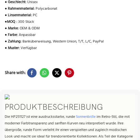
●
Geschlecht:
Unisex
●
Rahmenmaterial:
Polycarbonat
●
Linsenmaterial:
PC
●
MOQ :
300 Stück
●
Marke:
OEM & ODM
●
Farbe:
Anpassbar
●
Zahlung:
Banküberweisung, Western Union, T/T, L/C, PayPal
●
Muster:
Verfügbar
Share with:
PRODUKTBESCHREIBUNG
Die HP251127 ist eine ausdrucksstarke, runde
Sonnenbrille
im Retro-Stil, die mit
moderner Farbtransparenz und sanften Kurven neu interpretiert wurde. Ihre
übergroße, runde Form verleiht ihr einen verspielten und zugleich modischen
Look und macht sie ideal für trendorientierte Kollektionen. Als Teil der Kategorie