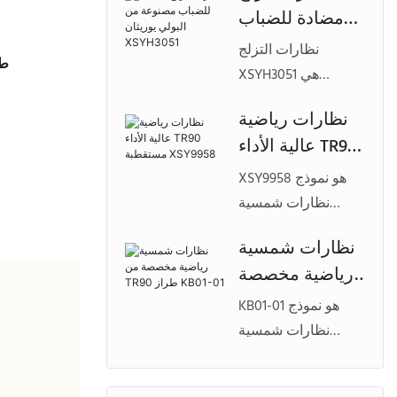
مضادة للضباب
مادة TPU، ومصممة
مصنوعة من
لتوفير الراحة
نظارات التزلج
طر
البولي يوريثان
والسلامة وإمكانية
XSYH3051 هي
XSYH3051
تخصيص العلامة
نظارات عالية الأداء
نظارات رياضية
التجارية في أسواق
مصنوعة من مادة
عالية الأداء TR90
الرياضات الشتوية.
TPU مصممة
مستقطبة
للرياضات الشتوية،
XSY9958 هو نموذج
XSY9958
وتتميز برؤية واسعة
نظارات شمسية
الزاوية، وتقنية مضادة
رياضية مستقطبة
نظارات شمسية
للضباب، وخيارات
عالية الأداء مصنوعة
رياضية مخصصة
تخصيص كاملة
من مادة TR90، وتتميز
للعلامات التجارية
من TR90 طراز
بتصميم عدسة درع
KB01-01 هو نموذج
العالمية.
KB01-01
كاملة، ومصممة
نظارات شمسية
للاستخدام النشط في
رياضية عصرية من
الهواء الطلق ومصممة
نوع TR90 مصممة