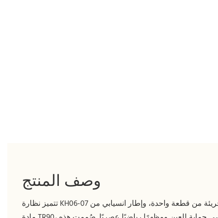
وصف المنتج
تتميز نظارة KH06-07 بعدسة واقية جريئة من قطعة واحدة، وإطار انسيابي من
مادة TR90، مما يوفر أقصى حماية للعين ومظهرًا رياضيًا عصريًا. صُممت هذه