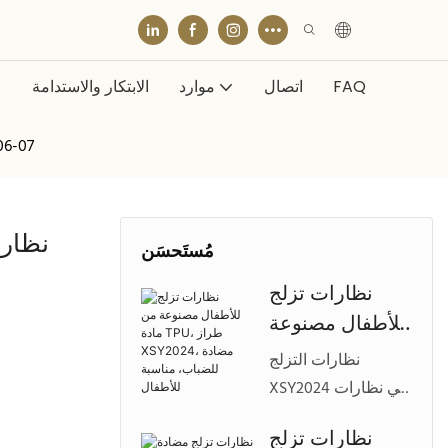
FAQ
اتصال
موارد
الابتكار والاستدامة
نظارات شمسية 
نظارا
مُستَحسَن
نظارات تزلج
للأطفال مصنوعة
من مادة TPU،
نظارات التزلج
طراز XSY2024،
XSY2024 هي نظارات
مضادة للضباب،
متينة وخفيفة الوزن
نظارات تزلج
مناسبة للأطفال
للأطفال مصنوعة من