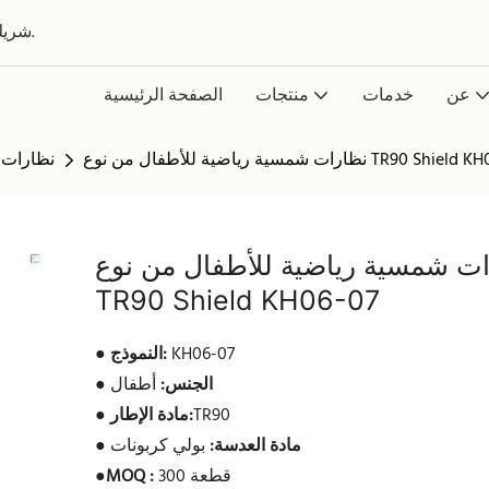
شريك عالمي في تصميم وتطوير وتصنيع النظارات حسب الطلب.
عن
خدمات
منتجات
الصفحة الرئيسية
رياضية للأطفال من نوع TR90 Shield KH06-07
نظارات 
ت شمسية رياضية للأطفال من نوع
TR90 Shield KH06-07
KH06-07
النموذج:
●
الجنس:
أطفال
●
TR90
مادة الإطار:
●
مادة العدسة:
بولي كربونات
●
300 قطعة
MOQ :
●