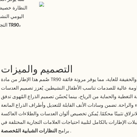
النظارة خصيصً
اليومي النشط
نظارات شمسية عالية الأداء من مادة TR90،
التج
التصميم والميزات
صُمم هذا الإطار من مادة TR90 المتينة والخفيفة للغاية، مما يوفر مرونة فائقة
ومة عالية للصدمات تناسب الأطفال النشيطين. يُعزز تصميم العدسات
ة التغطية والحماية من الرياح، بينما يُحسّن تصميم الذراع المُهوى تدفق
ء والراحة. تضمن وسادات الأنف القابلة للتعديل وأطراف الذراع المانعة
انزلاق تثبيتًا محكمًا. يُمكن تخصيص ألوان العدسات والطلاءات العاكسة
ات الإطارات بالكامل لتلبية احتياجات العلامات التجارية المختلفة في
.
برامج
النظارات الشبابية المُخصصة