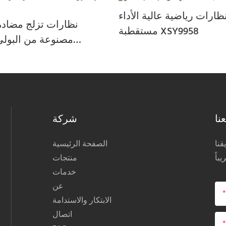
ظارات رياضية عالية الأداء TR90
نظارات تزلج مضادة
مستقطبة XSY9958
مصنوعة من البولي
51
نا
شركة
نا
الصفحة الرئيسية
منتجات
خدمات
عن
الابتكار والاستدامة
اتصال