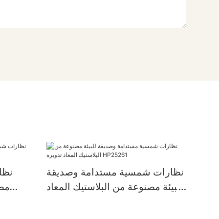
نظارات شمسية مستدامة وصديقة
نظا
للبيئة مصنوعة من البلاستيك المعاد
مصن
تدويره HP25261
تدويره حسب ا