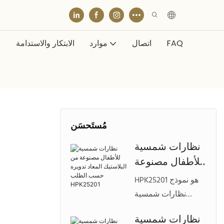
FAQ
اتصال
موارد
الابتكار والاستدامة
ن
مُستَحسَن
نظارات شمسية
للأطفال مصنوعة
من البلاستيك
HPK25201 هو نموذج
المعاد تدويره
نظارات شمسية
حسب الطلب
عصري للأطفال
نظارات شمسية
HPK25201
مصنوع من مواد