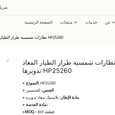
شريك عالمي في تصميم وتطوير وتصنيع النظارات حسب الطلب.
عن
خدمات
منتجات
الصفحة الرئيسية
نظارات شمسية طراز الطيار المعاد تدويرها HP25260
ظارات شمسية طراز الطيار المعاد
تدويرها HP25260
HP25260
النموذج:
●
الجنس:
للجنسين
●
مادة الإطار:
بلاستيك معاد تدويره
●
مادة العدسة:
●
300 قطعة
MOQ :
●