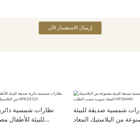
إرسال الاستفسار الآن
رات شمسية صديقة للبيئة
نظارات شمسية دائري
وعة من البلاستيك المعاد
للبيئة للأطفال م
لطلب HP25440
البلاستيك المعاد تدويره HPK23123