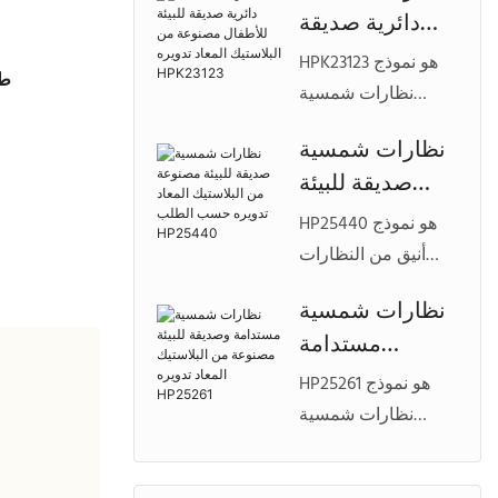
دائرية صديقة
بلاستيكية معاد
للبيئة للأطفال
تدويرها، مصمم
HPK23123 هو نموذج
طر
مصنوعة من
لعلامات تجارية
نظارات شمسية
البلاستيك المعاد
مستدامة للنظارات
خفيف الوزن للأطفال
نظارات شمسية
تسعى إلى الراحة
تدويره HPK23123
مصنوع من مواد
صديقة للبيئة
الخفيفة وتخصيص
بلاستيكية معاد
العلامة التجارية
مصنوعة من
تدويرها، مصمم
HP25440 هو نموذج
الخاصة.
البلاستيك المعاد
للعلامات التجارية
أنيق من النظارات
تدويره حسب
المهتمة بالبيئة والتي
الشمسية للجنسين
نظارات شمسية
تبحث عن مجموعات
الطلب HP25440
مصنوع من مواد
مستدامة
نظارات أنيقة وقابلة
بلاستيكية معاد
للتخصيص للأطفال.
وصديقة للبيئة
تدويرها، مصمم
HP25261 هو نموذج
مصنوعة من
للعلامات التجارية التي
نظارات شمسية
البلاستيك المعاد
تتطلع إلى تطوير
عصري صديق للبيئة
مجموعات نظارات
تدويره HP25261
مصنوع من مواد