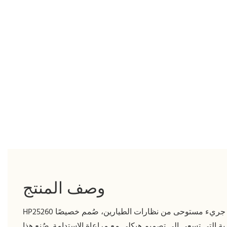
وصف المنتج
HP25260 هو تصميم جريء مستوحى من نظارات الطيارين، صُمم خصيصًا
رية التي تسعى إلى تصميم هيكلي مع مراعاة الاستدامة. صُنع هذا