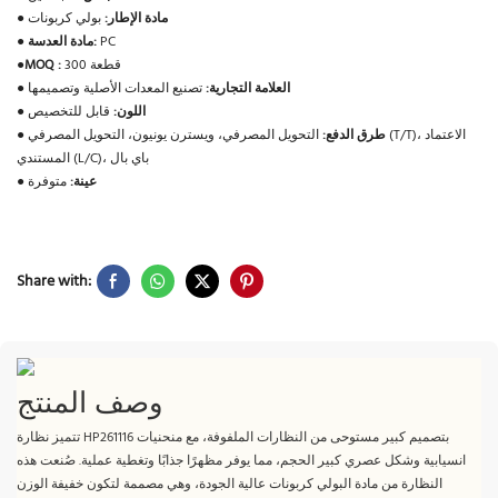
مادة الإطار:
بولي كربونات
●
PC
مادة العدسة:
●
300 قطعة
MOQ :
●
العلامة التجارية:
تصنيع المعدات الأصلية وتصميمها
●
اللون:
قابل للتخصيص
●
طرق الدفع:
التحويل المصرفي، ويسترن يونيون، التحويل المصرفي (T/T)، الاعتماد
●
المستندي (L/C)، باي بال
عينة:
متوفرة
●
Share with:
وصف المنتج
تتميز نظارة HP261116 بتصميم كبير مستوحى من النظارات الملفوفة، مع منحنيات
انسيابية وشكل عصري كبير الحجم، مما يوفر مظهرًا جذابًا وتغطية عملية. صُنعت هذه
النظارة من مادة البولي كربونات عالية الجودة، وهي مصممة لتكون خفيفة الوزن