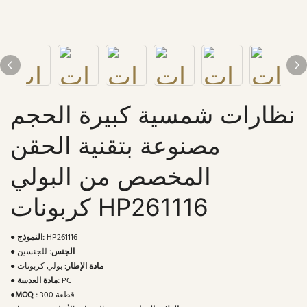
نظارات شمسية كبيرة الحجم
مصنوعة بتقنية الحقن
المخصص من البولي
كربونات HP261116
HP261116
النموذج:
●
الجنس:
للجنسين
●
مادة الإطار:
بولي كربونات
●
PC
مادة العدسة:
●
300 قطعة
MOQ :
●