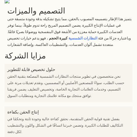
التصميم والميزات
يتميز هذا الإطار بتصميمه المصبوب بالحقن، مما يتيح تشكيله بدقة وجودة متسقة حتى
في عمليات الإنتاج الكبيرة. يضمن التصميم المريح راحة تدوم طويلاً، بينما توفر
العدسات الكبيرة حماية معززة من الأشعة فوق البنفسجية ووضوحًا بصريًا فائقًا.
وباعتباره جزءًا من فئة
النظارات الشمسية
كبيرة الحجم
، فهو يدعم خيارات تخصيص
متعددة تشمل ألوان العدسات، والتشطيبات العاكسة، وإضافة الشعارات.
مزايا الشركة
حلول تخصيص قابلة للتطوير
نحن متخصصون في تطوير منتجات النظارات الشمسية المصنّعة بتقنية الحقن
حسب الطلب، سواءً للمصنعين الأصليين أو المصممين، ونقدم تعديلات مرنة على
التصميم، وخدمات العلامات التجارية الخاصة، وتخصيص التغليف. يضمن فريقنا
توافق منتجك مع مكانة علامتك التجارية ومتطلبات السوق.
إنتاج الحقن بكفاءة
بفضل تقنية قولبة الحقن المتقدمة، نحقق كفاءة عالية وجودة ثابتة وتحكمًا في
التكاليف للطلبات الكبيرة. وتضمن خبرتنا اتساقًا في الشكل واللون والتشطيب
لكل دفعة.