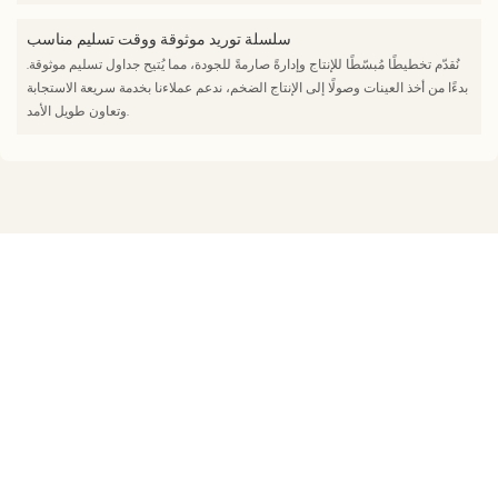
سلسلة توريد موثوقة ووقت تسليم مناسب
نُقدّم تخطيطًا مُبسّطًا للإنتاج وإدارةً صارمةً للجودة، مما يُتيح جداول تسليم موثوقة.
بدءًا من أخذ العينات وصولًا إلى الإنتاج الضخم، ندعم عملاءنا بخدمة سريعة الاستجابة
وتعاون طويل الأمد.