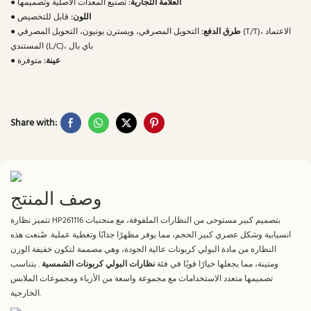
العلامة التجارية:
تصنيع المعدات الأصلية وتصميمها
●
اللون:
قابل للتخصيص
●
طرق الدفع:
التحويل المصرفي، ويسترن يونيون، التحويل المصرفي (T/T)، الاعتماد
●
المستندي (L/C)، باي بال
عينة:
متوفرة
●
Share with:
وصف المنتج
تتميز نظارة HP261116 بتصميم كبير مستوحى من النظارات الملفوفة، مع منحنيات
انسيابية وشكل عصري كبير الحجم، مما يوفر مظهرًا جذابًا وتغطية عملية. صُنعت هذه
النظارة من مادة البولي كربونات عالية الجودة، وهي مصممة لتكون خفيفة الوزن
ومتينة، مما يجعلها خيارًا قويًا في فئة
نظارات البولي كربونات الشمسية
. يتناسب
تصميمها متعدد الاستخدامات مع مجموعة واسعة من الأزياء ومجموعات الملابس
الخارجية.