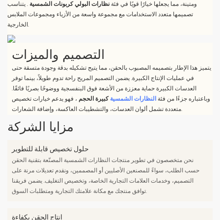
ومتينة، مما يجعلها خيارًا قويًا في فئة
نظارات البولي كربونات الشمسية
. يتناسب
تصميمها متعدد الاستخدامات مع مجموعة واسعة من الأزياء ومجموعات الملابس
الخارجية.
التصميم والميزات
يتميز هذا الإطار بتصميمه المصبوب بالحقن، مما يتيح تشكيله بدقة وجودة متسقة حتى
في عمليات الإنتاج الكبيرة. يضمن التصميم المريح راحة تدوم طويلاً، بينما توفر
العدسات الكبيرة حماية معززة من الأشعة فوق البنفسجية ووضوحًا بصريًا فائقًا.
وباعتباره جزءًا من فئة
النظارات الشمسية
كبيرة الحجم
، فهو يدعم خيارات تخصيص
متعددة تشمل ألوان العدسات، والتشطيبات العاكسة، وإضافة الشعارات.
مزايا الشركة
حلول تخصيص قابلة للتطوير
نحن متخصصون في تطوير منتجات النظارات الشمسية المصنّعة بتقنية الحقن
حسب الطلب، سواءً للمصنعين الأصليين أو المصممين، ونقدم تعديلات مرنة على
التصميم، وخدمات العلامات التجارية الخاصة، وتخصيص التغليف. يضمن فريقنا
توافق منتجك مع مكانة علامتك التجارية ومتطلبات السوق.
إنتاج الحقن بكفاءة