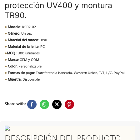
protección UV400 y montura
TR90.
●
Modelo:
KC02-02
●
Género:
Unisex
●
Material del marco:
TR90
●
Material de la lente:
PC
●
MOQ :
300 unidades
●
Marca:
OEM y ODM
●
Color:
Personalizable
●
Formas de pago:
Transferencia bancaria, Western Union, T/T, L/C, PayPal
●
Muestra:
Disponible
Share with:
DESCRIPCIÓN DEL PRODUCTO