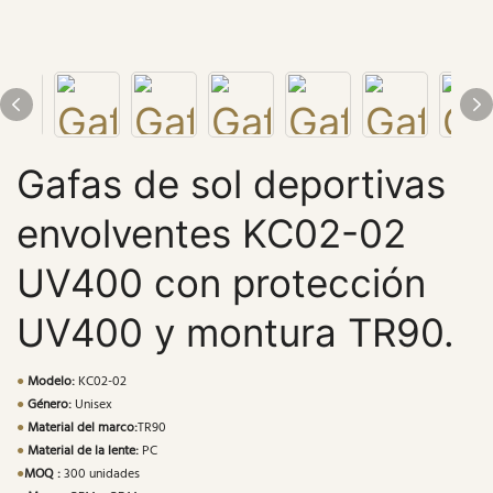
Gafas de sol deportivas
envolventes KC02-02
UV400 con protección
UV400 y montura TR90.
●
Modelo:
KC02-02
●
Género:
Unisex
●
Material del marco:
TR90
●
Material de la lente:
PC
●
MOQ :
300 unidades