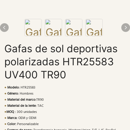
Gafas de sol deportivas
polarizadas HTR25583
UV400 TR90
●
Modelo:
HTR25583
●
Género:
Hombres
●
Material del marco:
TR90
●
Material de la lente:
TAC
●
MOQ :
300 unidades
●
Marca:
OEM y ODM
●
Color:
Personalizable