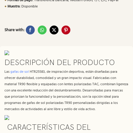
●
Formas de pago:
Transferencia bancaria, Western Union, T/T, L/C, PayPal
●
Muestra:
Disponible
Share with:
DESCRIPCIÓN DEL PRODUCTO
Las
gafas de sol
HTR25583, de inspiración deportiva, están diseñadas para
ofrecer durabilidad, comodidad y un gran impacto visual. Fabricadas con
material TR90 flexible y equipadas con lentes polarizadas TAC, combinan ligereza
con una excelente reducción del deslumbramiento. Desarrolladas para marcas
que priorizan la funcionalidad y la personalización, son la opción ideal para
programas de gafas de sol polarizadas TR90 personalizadas dirigidas a los
mercados de actividades al aire libre y estilo de vida activo.
CARACTERÍSTICAS DEL