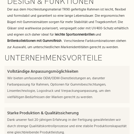
DESIGN & FUNKTIONEN
Der aus dem Hochleistungsmaterial TR90 gefertigte Rahmen ist leicht, flexibel
und formstabil und garantiert so eine lange Lebensdauer. Die ergonomischen
Bügel mit Gummieinsätzen sorgen für mehr Stabilität und Tragekomfort. Die
Gläser sind wahlweise polarisiert, verspiegelt oder mit UV400-Schutz erhältlich
und eignen sich daher ideal für
leichte Sportsonnenbrillen
und
Brillenkollektionen mit Gummifinish
. Verschiedene Farbkombinationen stehen
zur Auswahl, um unterschiedlichen Markenidentitäten gerecht zu werden.
UNTERNEHMENSVORTEILE
Vollständige Anpassungsmöglichkeiten
Wir bieten umfassende OEM/ODM-Dienstleistungen an, darunter
Farbanpassung für Rahmen, Optionen für Gummibeschichtungen,
Linsentechnologie, Logodruck und Verpackungsanpassung, um den
vielfältigen Bedürfnissen der Marken gerecht zu werden.
Starke Produktion & Qualitätssicherung
Dank unserer fast 20-jährigen Erfahrung in der Fertigung gewährleisten wir
durch strenge Qualitätskontrollprozesse und eine stabile Produktionskapazität
eine gleichbleibende Produktleistung.