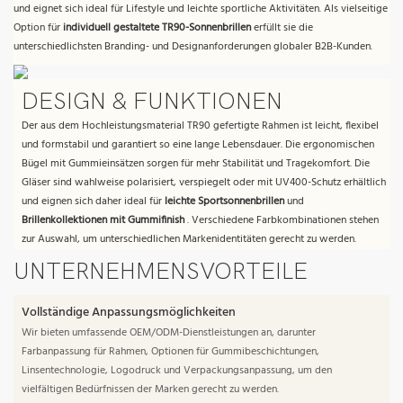
und eignet sich ideal für Lifestyle und leichte sportliche Aktivitäten. Als vielseitige
Option für
individuell gestaltete TR90-Sonnenbrillen
erfüllt sie die
unterschiedlichsten Branding- und Designanforderungen globaler B2B-Kunden.
DESIGN & FUNKTIONEN
Der aus dem Hochleistungsmaterial TR90 gefertigte Rahmen ist leicht, flexibel
und formstabil und garantiert so eine lange Lebensdauer. Die ergonomischen
Bügel mit Gummieinsätzen sorgen für mehr Stabilität und Tragekomfort. Die
Gläser sind wahlweise polarisiert, verspiegelt oder mit UV400-Schutz erhältlich
und eignen sich daher ideal für
leichte Sportsonnenbrillen
und
Brillenkollektionen mit Gummifinish
. Verschiedene Farbkombinationen stehen
zur Auswahl, um unterschiedlichen Markenidentitäten gerecht zu werden.
UNTERNEHMENSVORTEILE
Vollständige Anpassungsmöglichkeiten
Wir bieten umfassende OEM/ODM-Dienstleistungen an, darunter
Farbanpassung für Rahmen, Optionen für Gummibeschichtungen,
Linsentechnologie, Logodruck und Verpackungsanpassung, um den
vielfältigen Bedürfnissen der Marken gerecht zu werden.