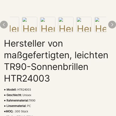
Hersteller von
maßgefertigten, leichten
TR90-Sonnenbrillen
HTR24003
●
Modell:
HTR24003
●
Geschlecht:
Unisex
●
Rahmenmaterial:
TR90
●
Linsenmaterial:
PC
●
MOQ :
300 Stück