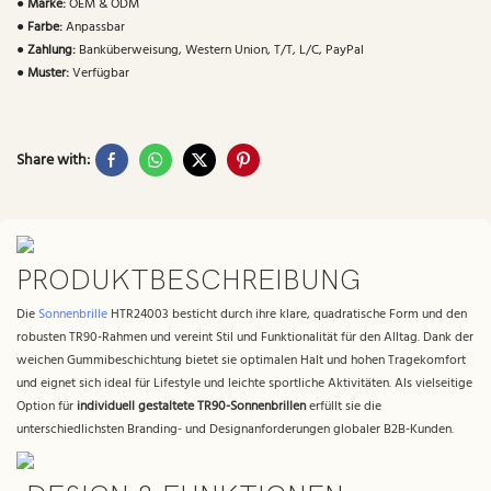
●
Marke:
OEM & ODM
●
Farbe:
Anpassbar
●
Zahlung:
Banküberweisung, Western Union, T/T, L/C, PayPal
●
Muster:
Verfügbar
Share with:
PRODUKTBESCHREIBUNG
Die
Sonnenbrille
HTR24003 besticht durch ihre klare, quadratische Form und den
robusten TR90-Rahmen und vereint Stil und Funktionalität für den Alltag. Dank der
weichen Gummibeschichtung bietet sie optimalen Halt und hohen Tragekomfort
und eignet sich ideal für Lifestyle und leichte sportliche Aktivitäten. Als vielseitige
Option für
individuell gestaltete TR90-Sonnenbrillen
erfüllt sie die
unterschiedlichsten Branding- und Designanforderungen globaler B2B-Kunden.