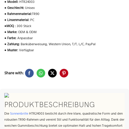
●
Modell:
HTR24003
●
Geschlecht:
Unisex
●
Rahmenmaterial:
TR90
●
Linsenmaterial:
PC
●
MOQ :
300 Stück
●
Marke:
OEM & ODM
●
Farbe:
Anpassbar
●
Zahlung:
Banküberweisung, Western Union, T/T, L/C, PayPal
●
Muster:
Verfügbar
Share with:
PRODUKTBESCHREIBUNG
Die
Sonnenbrille
HTR24003 besticht durch ihre klare, quadratische Form und den
robusten TR90-Rahmen und vereint Stil und Funktionalität für den Alltag. Dank der
weichen Gummibeschichtung bietet sie optimalen Halt und hohen Tragekomfort