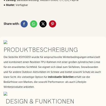
●
Zahlung:
Banküberweisung, Western Union, T/T, L/C, PayPal
●
Muster:
Verfügbar
Share with:
PRODUKTBESCHREIBUNG
Die Skibrille XSYH3051 wurde für anspruchsvolle Winterbedingungen entwickelt
und kombiniert einen flexiblen TPU-Rahmen mit einer großen zylindrischen Linse
für ein erweitertes Sichtfeld. Sie eignet sich ideal zum Skifahren, Snowboarden
und für andere Outdoor-Aktivitäten im Schnee und bietet sowohl Schutz als auch
klare Sicht. Als vielseitige Option für
individuelle Skibrillen
erfüllt sie die
Bedürfnisse von Marken, die sowohl Performance- als auch Lifestyle-
Winterprodukte anbieten.
DESIGN & FUNKTIONEN