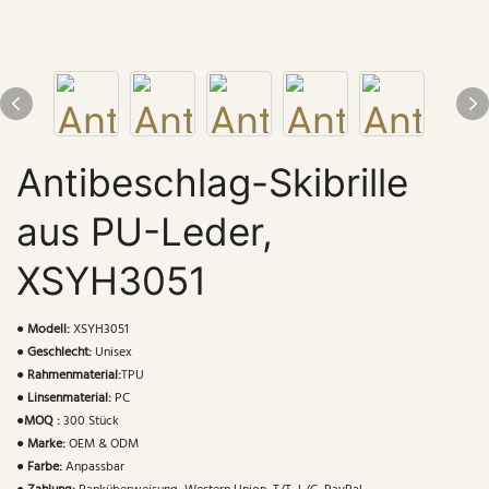
Antibeschlag-Skibrille
aus PU-Leder,
XSYH3051
●
Modell:
XSYH3051
●
Geschlecht:
Unisex
●
Rahmenmaterial:
TPU
●
Linsenmaterial:
PC
●
MOQ :
300 Stück
●
Marke:
OEM & ODM
●
Farbe:
Anpassbar