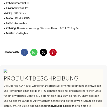
●
Rahmenmaterial:
TPU
●
Linsenmaterial:
PC
●
MOQ :
300 Stück
●
Marke:
OEM & ODM
●
Farbe:
Anpassbar
●
Zahlung:
Banküberweisung, Western Union, T/T, L/C, PayPal
●
Muster:
Verfügbar
Share with:
PRODUKTBESCHREIBUNG
Die Skibrille XSYH3051 wurde für anspruchsvolle Winterbedingungen entwickelt
und kombiniert einen flexiblen TPU-Rahmen mit einer großen zylindrischen Linse
für ein erweitertes Sichtfeld. Sie eignet sich ideal zum Skifahren, Snowboarden
und für andere Outdoor-Aktivitäten im Schnee und bietet sowohl Schutz als auch
klare Sicht. Als vielseitige Option für
individuelle Skibrillen
erfüllt sie die