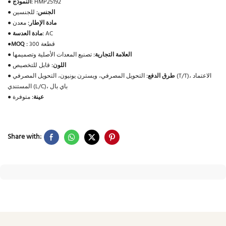
HMP25192
النموذج:
●
الجنس:
للجنسين
●
مادة الإطار:
معدن
●
AC
مادة العدسة:
●
300 قطعة
MOQ :
●
العلامة التجارية:
تصنيع المعدات الأصلية وتصميمها
●
اللون:
قابل للتخصيص
●
طرق الدفع:
التحويل المصرفي، ويسترن يونيون، التحويل المصرفي (T/T)، الاعتماد
●
المستندي (L/C)، باي بال
عينة:
متوفرة
●
Share with: