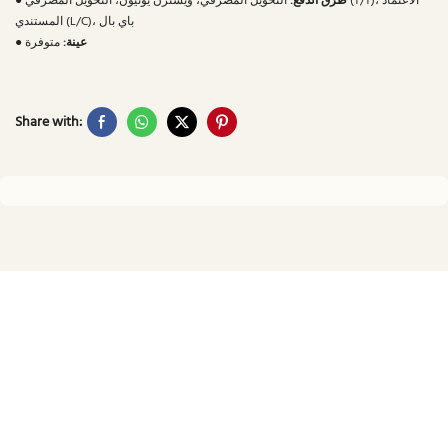
طرق الدفع:
التحويل المصرفي، ويسترن يونيون، التحويل المصرفي (T/T)، الاعتماد
●
المستندي (L/C)، باي بال
عينة:
متوفرة
●
Share with: