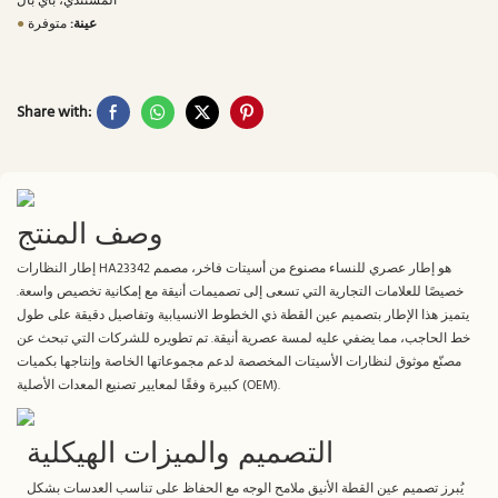
المستندي، باي بال
عينة:
متوفرة
●
Share with:
وصف المنتج
إطار النظارات HA23342 هو إطار عصري للنساء مصنوع من أسيتات فاخر، مصمم
خصيصًا للعلامات التجارية التي تسعى إلى تصميمات أنيقة مع إمكانية تخصيص واسعة.
يتميز هذا الإطار بتصميم عين القطة ذي الخطوط الانسيابية وتفاصيل دقيقة على طول
خط الحاجب، مما يضفي عليه لمسة عصرية أنيقة. تم تطويره للشركات التي تبحث عن
مصنّع موثوق لنظارات الأسيتات المخصصة لدعم مجموعاتها الخاصة وإنتاجها بكميات
كبيرة وفقًا لمعايير تصنيع المعدات الأصلية (OEM).
التصميم والميزات الهيكلية
يُبرز تصميم عين القطة الأنيق ملامح الوجه مع الحفاظ على تناسب العدسات بشكل