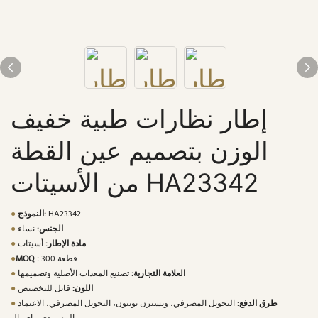
إطار نظارات طبية خفيف
الوزن بتصميم عين القطة
من الأسيتات HA23342
HA23342
النموذج:
●
الجنس:
نساء
●
مادة الإطار:
أسيتات
●
300 قطعة
MOQ :
●
العلامة التجارية:
تصنيع المعدات الأصلية وتصميمها
●
اللون:
قابل للتخصيص
●
طرق الدفع:
التحويل المصرفي، ويسترن يونيون، التحويل المصرفي، الاعتماد
●