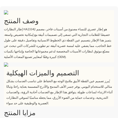
وصف المنتج
إطار النظارات HA23342 هو إطار عصري للنساء مصنوع من أسيتات فاخر، مصمم
خصيصًا للعلامات التجارية التي تسعى إلى تصميمات أنيقة مع إمكانية تخصيص واسعة.
يتميز هذا الإطار بتصميم عين القطة ذي الخطوط الانسيابية وتفاصيل دقيقة على طول
خط الحاجب، مما يضفي عليه لمسة عصرية أنيقة. تم تطويره للشركات التي تبحث عن
مصنّع موثوق لنظارات الأسيتات المخصصة لدعم مجموعاتها الخاصة وإنتاجها بكميات
كبيرة وفقًا لمعايير تصنيع المعدات الأصلية (OEM).
التصميم والميزات الهيكلية
يُبرز تصميم عين القطة الأنيق ملامح الوجه مع الحفاظ على تناسب العدسات بشكل
مثالي للاستخدام اليومي. يوفر جسر الأنف المدمج والأذرع المصممة بعناية راحةً وثباتًا
أثناء الارتداء لساعات طويلة. يتوافق هذا الإطار مع العدسات أحادية الرؤية، والعدسات
التدريجية، وعدسات حماية من الضوء الأزرق، مما يجعله مناسبًا لسوقي النظارات
العصرية والوظيفية على حد سواء.
مزايا المنتج