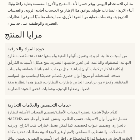
مثالي للاستخدام اليومي. يوفر جسر الأنف المدمج والأذرع المصممة بعناية راحةً وثباتًا
أثناء الارتداء لساعات طويلة. يتوافق هذا الإطار مع العدسات أحادية الرؤية، والعدسات
التدريجية، وعدسات حماية من الضوء الأزرق، مما يجعله مناسبًا لسوقي النظارات
العصرية والوظيفية على حد سواء.
مزايا المنتج
جودة المواد والحرفية
صُنعت نظارة HA23342 من أسيتات عالية الجودة، وتتميز بألوانها الغنية ولمستها
النهائية المصقولة والناعمة التي تُعزز جاذبيتها البصرية. يتيح هيكل الأسيتات المُرقّق
إمكانية ابتكار تركيبات ألوان إبداعية، مثل درجات الشمبانيا الشفافة، ولمسات
صدفة السلحفاة، أو مزيج ألوان حصري مُصمّم خصيصًا ليتناسب مع المواسم
المختلفة. وكجزء من برنامجنا الخاص بإطارات النظارات، تتميز هذه النظارة بدقة
قصها، وصقلها اليدوي، وعمليات فحص الجودة الصارمة.
خدمات التخصيص والعلامات التجارية
نُقدّم حلولاً شاملة لتصنيع المعدات الأصلية/تصميم المعدات الأصلية لنظارة
HA23342، تشمل تطوير ألوان الأسيتات حسب الطلب، ونقش الشعار أو طباعته
بالحرارة، وتصميم عبوات مُخصصة. كما يُمكن تعديل خيارات قلب الذراع، وترقية
المفصلات، والتشطيب السطحي (لامع أو غير لامع) لتلبية متطلبات تحديد مكانة
العلامة التجارية. وبصفتنا مُورّدًا مُتخصصًا في إطارات الأسيتات البصرية، نضمن إنتاجًا