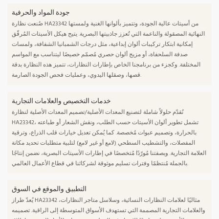
جودة المواد والحرفية
صُنعت نظارة HA23342 من أسيتات عالية الجودة، وتتميز بألوانها الغنية ولمستها
النهائية المصقولة والناعمة التي تُعزز جاذبيتها البصرية. يتيح هيكل الأسيتات المُرقّق
إمكانية ابتكار تركيبات ألوان إبداعية، مثل درجات الشمبانيا الشفافة، ولمسات
صدفة السلحفاة، أو مزيج ألوان حصري مُصمّم خصيصًا ليتناسب مع المواسم
المختلفة. وكجزء من برنامجنا الخاص بإطارات النظارات، تتميز هذه النظارة بدقة
قصها، وصقلها اليدوي، وعمليات فحص الجودة الصارمة.
خدمات التخصيص والعلامات التجارية
نُقدّم حلولاً شاملة لتصنيع المعدات الأصلية/تصميم المعدات الأصلية لنظارة
HA23342، تشمل تطوير ألوان الأسيتات حسب الطلب، ونقش الشعار أو طباعته
بالحرارة، وتصميم عبوات مُخصصة. كما يُمكن تعديل خيارات قلب الذراع، وترقية
المفصلات، والتشطيب السطحي (لامع أو غير لامع) لتلبية متطلبات تحديد مكانة
العلامة التجارية. وبصفتنا مُورّدًا مُتخصصًا في إطارات الأسيتات البصرية، نضمن إنتاجًا
بالجملة مُنتظمًا وفترات تسليم موثوقة لشركائنا في قطاع الأعمال العالمي.
التطبيق والموقع في السوق
يُعدّ طراز HA23342 مثاليًا لعلامات النظارات النسائية، وسلاسل متاجر النظارات،
والعلامات التجارية المصممة التي تستهدف الأسواق المتوسطة إلى الراقية. تصميمه