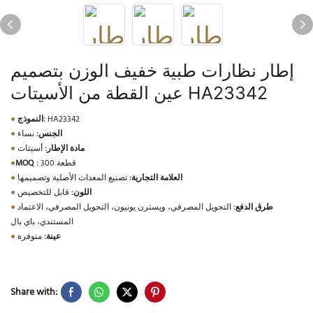
إطار نظارات طبية خفيف الوزن بتصميم
عين القطة من الأسيتات HA23342
HA23342
النموذج:
●
الجنس:
نساء
●
مادة الإطار:
أسيتات
●
300 قطعة
MOQ :
●
العلامة التجارية:
تصنيع المعدات الأصلية وتصميمها
●
اللون:
قابل للتخصيص
●
طرق الدفع:
التحويل المصرفي، ويسترن يونيون، التحويل المصرفي، الاعتماد
●
المستندي، باي بال
عينة:
متوفرة
●
Share with: