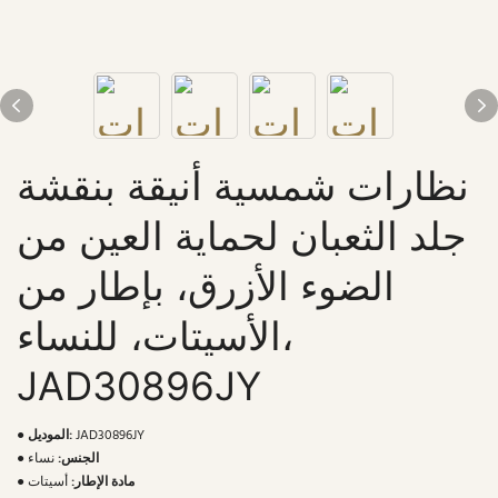
نظارات شمسية أنيقة بنقشة
جلد الثعبان لحماية العين من
الضوء الأزرق، بإطار من
الأسيتات، للنساء،
JAD30896JY
JAD30896JY
الموديل:
●
الجنس:
نساء
●
مادة الإطار:
أسيتات
●