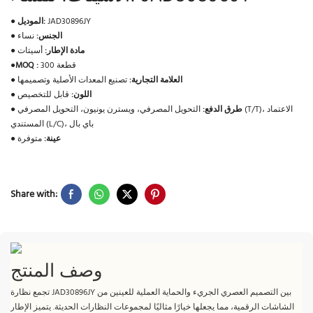
JAD30896JY
الموديل:
●
الجنس:
نساء
●
مادة الإطار:
أسيتات
●
300 قطعة
MOQ :
●
العلامة التجارية:
تصنيع المعدات الأصلية وتصميمها
●
اللون:
قابل للتخصيص
●
طرق الدفع:
التحويل المصرفي، ويسترن يونيون، التحويل المصرفي (T/T)، الاعتماد
●
المستندي (L/C)، باي بال
عينة:
متوفرة
●
Share with:
وصف المنتج
تجمع نظارة JAD30896JY بين التصميم العصري الجريء والحماية العملية للعينين من
الشاشات الرقمية، مما يجعلها خيارًا مثاليًا لمجموعات النظارات الحديثة. يتميز الإطار