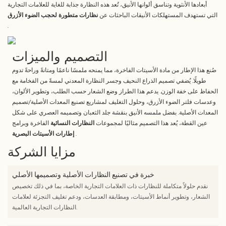
أبعادها الأنثوية وتناسق ألوانها الأنيق، تُعد هذه النظارة جذابة للغاية للعلامات التجارية
التي تستهدف المستهلكات الأنيقات الباحثات عن
نظارات متطورة لحجب الضوء الأزرق
.
التصميم والميزات
صُنع هذا الإطار من مادة الأسيتات الفاخرة، مما يمنحه ملمسًا ناعمًا ومتانةً وراحةً تدوم
طويلًا. يُضفي تصميم الذراع النحيف وجسر النظارة المعدني لمسةً من الفخامة مع
الحفاظ على خفة الوزن. يدعم هذا الطراز وضع الشعار حسب الطلب، وتطوير الألوان،
وعدسات فلتر الضوء الأزرق، وحلول التغليف لمشاريع تصنيع المعدات الأصلية/تصميم
المعدات الأصلية. بفضل ملمسه الأنيق بنقشة جلد الثعبان وتصميمه العصري على شكل
عين القطة، يُعد هذا التصميم مثاليًا لمجموعات
النظارات النسائية
الفاخرة وبرامج
.
إطارات الأسيتات البصرية
مزايا الشركة
خبرة في تصنيع النظارات الأصلية وتصميمها الأصلي
نقدم حلولاً متكاملة للنظارات ذات العلامات التجارية الخاصة، بما في ذلك تخصيص
الشعار، وتطوير أنماط الأسيتات، ومطابقة العدسات، ودعم تغليف التجزئة لعلامات
النظارات التجارية العالمية.