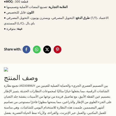
300 قطعة
MOQ :
●
العلامة التجارية:
تصنيع المعدات الأصلية وتصميمها
●
اللون:
قابل للتخصيص
●
طرق الدفع:
التحويل المصرفي، ويسترن يونيون، التحويل المصرفي (T/T)، الاعتماد
●
المستندي (L/C)، باي بال
عينة:
متوفرة
●
Share with:
وصف المنتج
تجمع نظارة JAD30896JY بين التصميم العصري الجريء والحماية العملية للعينين من
الشاشات الرقمية، مما يجعلها خيارًا مثاليًا لمجموعات النظارات الحديثة. يتميز الإطار
بتصميم عين القطة الأنيق، مع تفاصيل فريدة من نوعها من الأسيتات بنقشة جلد الثعبان
على الجزء العلوي من الإطار والذراعين، مما يمنحها مظهرًا فاخرًا مستوحى من تصاميم
أشهر المصممين. صُممت هذه النظارة للاستخدام اليومي للشاشات، وهي مناسبة
للعمل المكتبي، والعمل عبر الإنترنت، والقراءة، ولأزياء نمط الحياة العصرية. بفضل