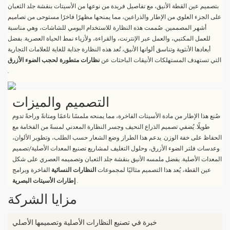
بتصميم عين القطة الأنيق، مع تفاصيل فريدة من نوعها من الأسيتات بنقشة جلد الثعبان
على الجزء العلوي من الإطار والذراعين، مما يمنحها مظهرًا فاخرًا مستوحى من تصاميم
أشهر المصممين. صُممت هذه النظارة للاستخدام اليومي للشاشات، وهي مناسبة
للعمل المكتبي، والعمل عبر الإنترنت، والقراءة، ولأزياء نمط الحياة العصرية. بفضل
أبعادها الأنثوية وتناسق ألوانها الأنيق، تُعد هذه النظارة جذابة للغاية للعلامات التجارية
التي تستهدف المستهلكات الأنيقات الباحثات عن
نظارات متطورة لحجب الضوء الأزرق
.
التصميم والميزات
صُنع هذا الإطار من مادة الأسيتات الفاخرة، مما يمنحه ملمسًا ناعمًا ومتانةً وراحةً تدوم
طويلًا. يُضفي تصميم الذراع النحيف وجسر النظارة المعدني لمسةً من الفخامة مع
الحفاظ على خفة الوزن. يدعم هذا الطراز وضع الشعار حسب الطلب، وتطوير الألوان،
وعدسات فلتر الضوء الأزرق، وحلول التغليف لمشاريع تصنيع المعدات الأصلية/تصميم
المعدات الأصلية. بفضل ملمسه الأنيق بنقشة جلد الثعبان وتصميمه العصري على شكل
عين القطة، يُعد هذا التصميم مثاليًا لمجموعات
النظارات النسائية
الفاخرة وبرامج
.
إطارات الأسيتات البصرية
مزايا الشركة
خبرة في تصنيع النظارات الأصلية وتصميمها الأصلي