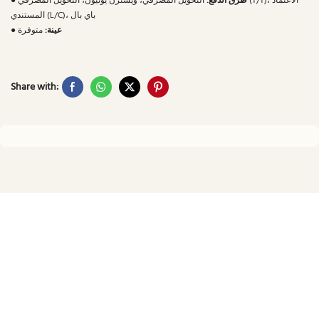
طرق الدفع:
التحويل المصرفي، ويسترن يونيون، التحويل المصرفي (T/T)، الاعتماد
●
المستندي (L/C)، باي بال
عينة:
متوفرة
●
Share with: