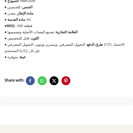
HMP25191
النموذج:
●
الجنس:
للجنسين
●
مادة الإطار:
معدن
●
AC
مادة العدسة:
●
300 قطعة
MOQ :
●
العلامة التجارية:
تصنيع المعدات الأصلية وتصميمها
●
اللون:
قابل للتخصيص
●
طرق الدفع:
التحويل المصرفي، ويسترن يونيون، التحويل المصرفي (T/T)، الاعتماد
●
المستندي (L/C)، باي بال
عينة:
متوفرة
●
Share with: